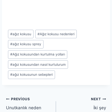
Post
#
ağız kokusu
#
Ağız kokusu nedenleri
Tags:
#
ağız kokusu sprey
#
Ağız kokusundan kurtulma yolları
#
ağız kokusundan nasıl kurtulurum
#
ağız kokusunun sebepleri
Yazı
PREVIOUS
NEXT
Unutkanlık neden
İki şey
gezinmesi