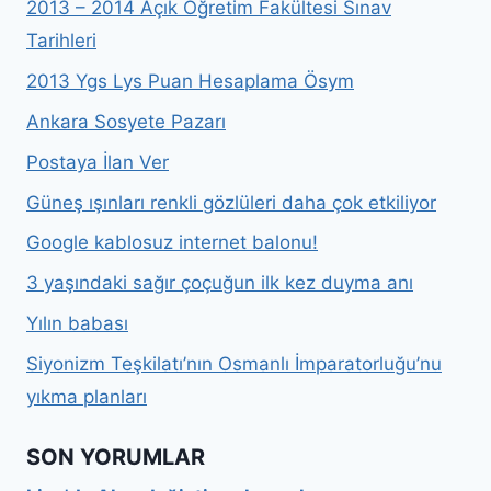
2013 – 2014 Açık Öğretim Fakültesi Sınav
Tarihleri
2013 Ygs Lys Puan Hesaplama Ösym
Ankara Sosyete Pazarı
Postaya İlan Ver
Güneş ışınları renkli gözlüleri daha çok etkiliyor
Google kablosuz internet balonu!
3 yaşındaki sağır çoçuğun ilk kez duyma anı
Yılın babası
Siyonizm Teşkilatı’nın Osmanlı İmparatorluğu’nu
yıkma planları
SON YORUMLAR