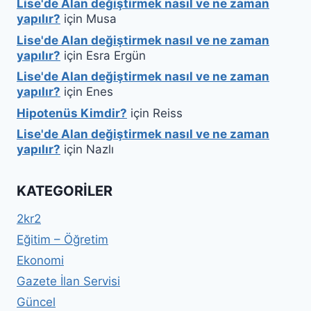
Lise'de Alan değiştirmek nasıl ve ne zaman
yapılır?
için
Musa
Lise'de Alan değiştirmek nasıl ve ne zaman
yapılır?
için
Esra Ergün
Lise'de Alan değiştirmek nasıl ve ne zaman
yapılır?
için
Enes
Hipotenüs Kimdir?
için
Reiss
Lise'de Alan değiştirmek nasıl ve ne zaman
yapılır?
için
Nazlı
KATEGORILER
2kr2
Eğitim – Öğretim
Ekonomi
Gazete İlan Servisi
Güncel