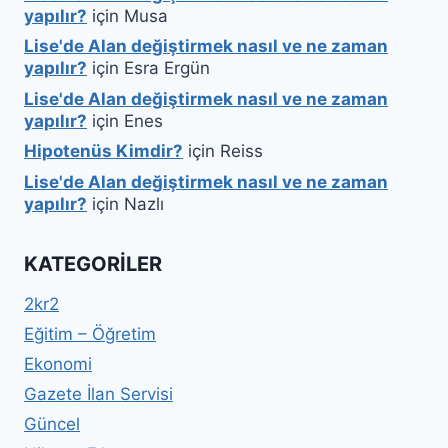
yapılır?
için
Musa
Lise'de Alan değiştirmek nasıl ve ne zaman
yapılır?
için
Esra Ergün
Lise'de Alan değiştirmek nasıl ve ne zaman
yapılır?
için
Enes
Hipotenüs Kimdir?
için
Reiss
Lise'de Alan değiştirmek nasıl ve ne zaman
yapılır?
için
Nazlı
KATEGORILER
2kr2
Eğitim – Öğretim
Ekonomi
Gazete İlan Servisi
Güncel