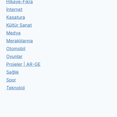
Hikaye-Fıkra
İnternet
Kasatura
Kültür Sanat
Medya
Meraklılarına
Otomobil
Oyunlar
Projeler | AR-GE
Sağlık
Spor
Teknoloji