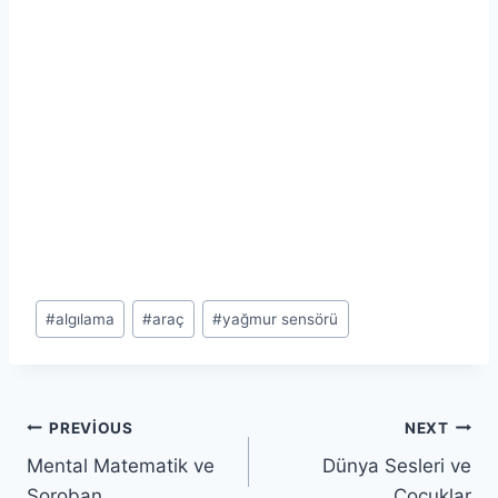
Post
#
algılama
#
araç
#
yağmur sensörü
Tags:
Yazı
PREVIOUS
NEXT
Mental Matematik ve
Dünya Sesleri ve
gezinmesi
Soroban
Çocuklar