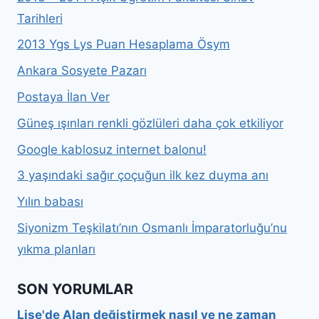
Tarihleri
2013 Ygs Lys Puan Hesaplama Ösym
Ankara Sosyete Pazarı
Postaya İlan Ver
Güneş ışınları renkli gözlüleri daha çok etkiliyor
Google kablosuz internet balonu!
3 yaşındaki sağır çoçuğun ilk kez duyma anı
Yılın babası
Siyonizm Teşkilatı’nın Osmanlı İmparatorluğu’nu
yıkma planları
SON YORUMLAR
Lise'de Alan değiştirmek nasıl ve ne zaman