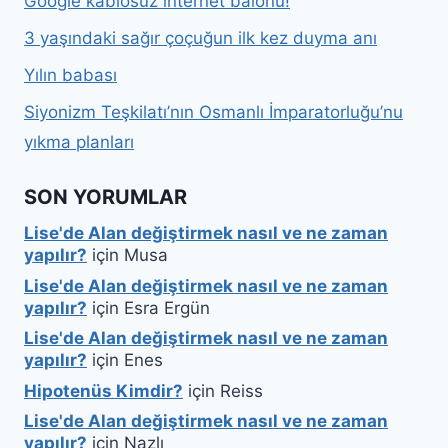
Google kablosuz internet balonu!
3 yaşındaki sağır çoçuğun ilk kez duyma anı
Yılın babası
Siyonizm Teşkilatı’nın Osmanlı İmparatorluğu’nu
yıkma planları
SON YORUMLAR
Lise'de Alan değiştirmek nasıl ve ne zaman
yapılır?
için
Musa
Lise'de Alan değiştirmek nasıl ve ne zaman
yapılır?
için
Esra Ergün
Lise'de Alan değiştirmek nasıl ve ne zaman
yapılır?
için
Enes
Hipotenüs Kimdir?
için
Reiss
Lise'de Alan değiştirmek nasıl ve ne zaman
yapılır?
için
Nazlı