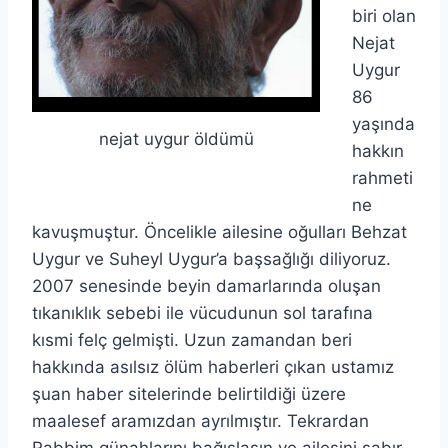
biri olan
Nejat
Uygur
86
yaşında
nejat uygur öldümü
hakkın
rahmeti
ne
kavuşmuştur. Öncelikle ailesine oğulları Behzat
Uygur ve Suheyl Uygur’a başsağlığı diliyoruz.
2007 senesinde beyin damarlarında oluşan
tıkanıklık sebebi ile vücudunun sol tarafına
kısmi felç gelmişti. Uzun zamandan beri
hakkında asılsız ölüm haberleri çıkan ustamız
şuan haber sitelerinde belirtildiği üzere
maalesef aramızdan ayrılmıştır. Tekrardan
Rabbim günahlarını bağışlasın ve ailesini sabır