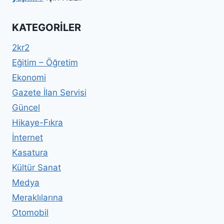
KATEGORILER
2kr2
Eğitim – Öğretim
Ekonomi
Gazete İlan Servisi
Güncel
Hikaye-Fıkra
İnternet
Kasatura
Kültür Sanat
Medya
Meraklılarına
Otomobil