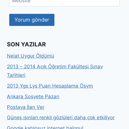
Website
SON YAZILAR
Nejat Uygur Öldümü
2013 – 2014 Açık Öğretim Fakültesi Sınav
Tarihleri
2013 Ygs Lys Puan Hesaplama Ösym
Ankara Sosyete Pazarı
Postaya İlan Ver
Güneş ışınları renkli gözlüleri daha çok etkiliyor
Google kablosuz internet balonu!