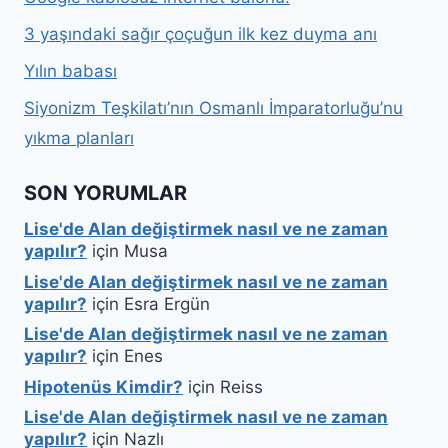
3 yaşındaki sağır çoçuğun ilk kez duyma anı
Yılın babası
Siyonizm Teşkilatı’nın Osmanlı İmparatorluğu’nu
yıkma planları
SON YORUMLAR
Lise'de Alan değiştirmek nasıl ve ne zaman
yapılır?
için
Musa
Lise'de Alan değiştirmek nasıl ve ne zaman
yapılır?
için
Esra Ergün
Lise'de Alan değiştirmek nasıl ve ne zaman
yapılır?
için
Enes
Hipotenüs Kimdir?
için
Reiss
Lise'de Alan değiştirmek nasıl ve ne zaman
yapılır?
için
Nazlı