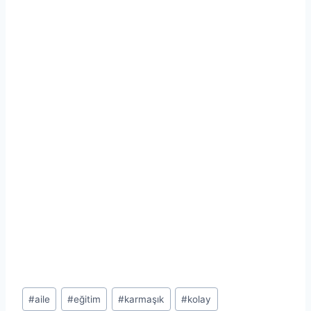
Post
#
aile
#
eğitim
#
karmaşık
#
kolay
Tags: