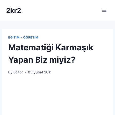
Skip
2kr2
to
content
EĞITIM - ÖĞRETIM
Matematiği Karmaşık
Yapan Biz miyiz?
By
Editor
05 Şubat 2011