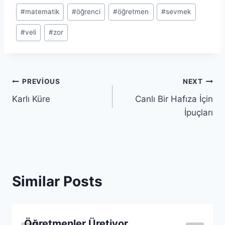
#
matematik
#
öğrenci
#
öğretmen
#
sevmek
#
veli
#
zor
Yazı
PREVIOUS
NEXT
Karlı Küre
Canlı Bir Hafıza İçin
gezinmesi
İpuçları
Similar Posts
Öğretmenler Üretiyor