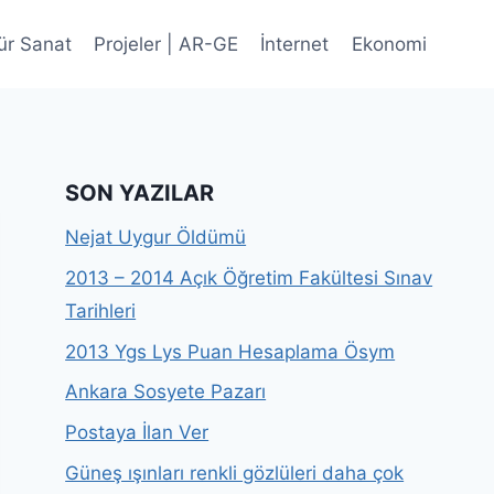
ür Sanat
Projeler | AR-GE
İnternet
Ekonomi
SON YAZILAR
Nejat Uygur Öldümü
2013 – 2014 Açık Öğretim Fakültesi Sınav
Tarihleri
2013 Ygs Lys Puan Hesaplama Ösym
Ankara Sosyete Pazarı
Postaya İlan Ver
Güneş ışınları renkli gözlüleri daha çok