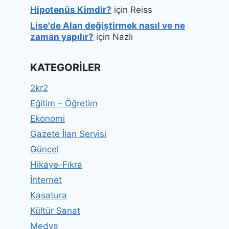
Hipotenüs Kimdir?
için
Reiss
Lise'de Alan değiştirmek nasıl ve ne
zaman yapılır?
için
Nazlı
KATEGORILER
2kr2
Eğitim – Öğretim
Ekonomi
Gazete İlan Servisi
Güncel
Hikaye-Fıkra
İnternet
Kasatura
Kültür Sanat
Medya