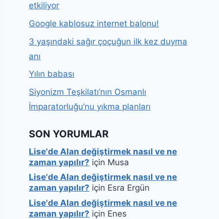
etkiliyor
Google kablosuz internet balonu!
3 yaşındaki sağır çoçuğun ilk kez duyma
anı
Yılın babası
Siyonizm Teşkilatı’nın Osmanlı
İmparatorluğu’nu yıkma planları
SON YORUMLAR
Lise'de Alan değiştirmek nasıl ve ne
zaman yapılır?
için
Musa
Lise'de Alan değiştirmek nasıl ve ne
zaman yapılır?
için
Esra Ergün
Lise'de Alan değiştirmek nasıl ve ne
zaman yapılır?
için
Enes