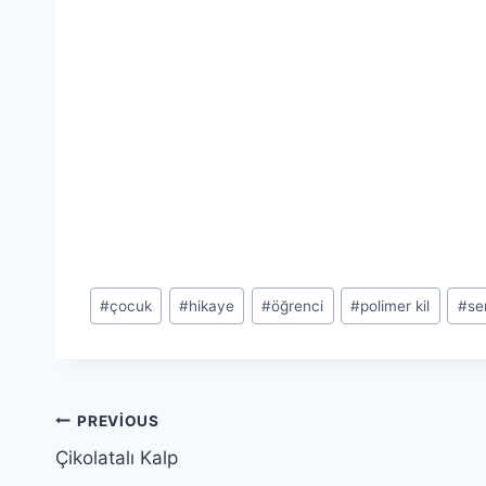
Post
#
çocuk
#
hikaye
#
öğrenci
#
polimer kil
#
se
Tags:
Yazı
PREVIOUS
Çikolatalı Kalp
gezinmesi