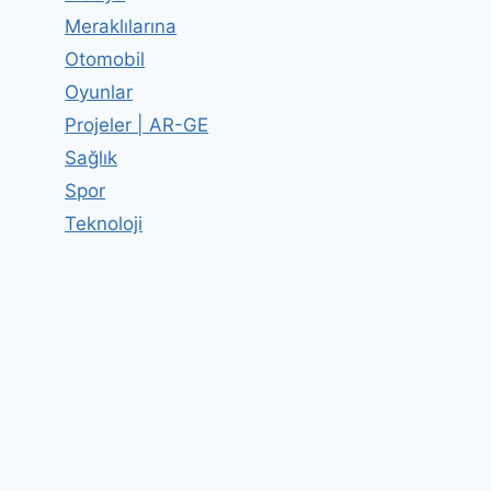
Meraklılarına
Otomobil
Oyunlar
Projeler | AR-GE
Sağlık
Spor
Teknoloji