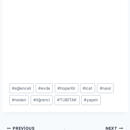
Post
#
eğlenceli
#
evde
#
hoparlör
#
icat
#
nasıl
Tags:
#
neden
#
öğrenci
#
TUBİTAK
#
yapım
PREVIOUS
NEXT