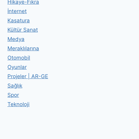
Hikaye-Fıkra
İnternet
Kasatura
Kültür Sanat
Medya
Meraklılarına
Otomobil
Oyunlar
Projeler | AR-GE
Sağlık
Spor
Teknoloji