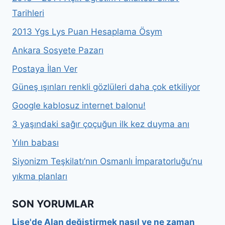
Tarihleri
2013 Ygs Lys Puan Hesaplama Ösym
Ankara Sosyete Pazarı
Postaya İlan Ver
Güneş ışınları renkli gözlüleri daha çok etkiliyor
Google kablosuz internet balonu!
3 yaşındaki sağır çoçuğun ilk kez duyma anı
Yılın babası
Siyonizm Teşkilatı’nın Osmanlı İmparatorluğu’nu
yıkma planları
SON YORUMLAR
Lise'de Alan değiştirmek nasıl ve ne zaman