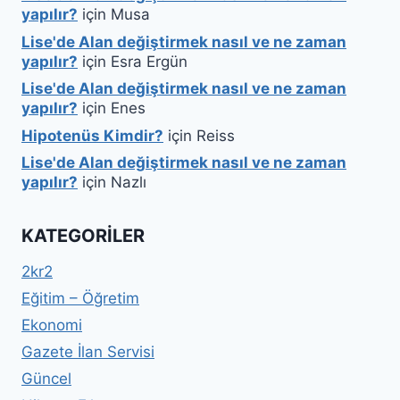
yapılır?
için
Musa
Lise'de Alan değiştirmek nasıl ve ne zaman
yapılır?
için
Esra Ergün
Lise'de Alan değiştirmek nasıl ve ne zaman
yapılır?
için
Enes
Hipotenüs Kimdir?
için
Reiss
Lise'de Alan değiştirmek nasıl ve ne zaman
yapılır?
için
Nazlı
KATEGORILER
2kr2
Eğitim – Öğretim
Ekonomi
Gazete İlan Servisi
Güncel