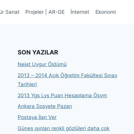
ür Sanat
Projeler | AR-GE
İnternet
Ekonomi
SON YAZILAR
Nejat Uygur Öldümü
2013 – 2014 Açık Öğretim Fakültesi Sınav
Tarihleri
2013 Ygs Lys Puan Hesaplama Ösym
Ankara Sosyete Pazarı
Postaya İlan Ver
Güneş ışınları renkli gözlüleri daha çok