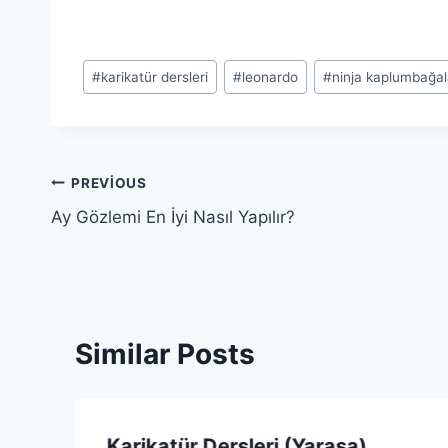
Post
#
karikatür dersleri
#
leonardo
#
ninja kaplumbağal
Tags:
Yazı
PREVIOUS
Ay Gözlemi En İyi Nasıl Yapılır?
gezinmesi
Similar Posts
Karikatür Dersleri (Yarasa)