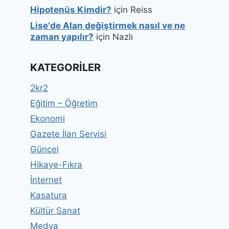
Hipotenüs Kimdir?
için
Reiss
Lise'de Alan değiştirmek nasıl ve ne
zaman yapılır?
için
Nazlı
KATEGORILER
2kr2
Eğitim – Öğretim
Ekonomi
Gazete İlan Servisi
Güncel
Hikaye-Fıkra
İnternet
Kasatura
Kültür Sanat
Medya