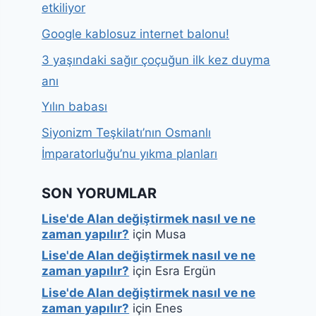
etkiliyor
Google kablosuz internet balonu!
3 yaşındaki sağır çoçuğun ilk kez duyma
anı
Yılın babası
Siyonizm Teşkilatı’nın Osmanlı
İmparatorluğu’nu yıkma planları
SON YORUMLAR
Lise'de Alan değiştirmek nasıl ve ne
zaman yapılır?
için
Musa
Lise'de Alan değiştirmek nasıl ve ne
zaman yapılır?
için
Esra Ergün
Lise'de Alan değiştirmek nasıl ve ne
zaman yapılır?
için
Enes