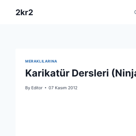
Skip
2kr2
to
content
MERAKLILARINA
Karikatür Dersleri (Ni
By
Editor
07 Kasım 2012