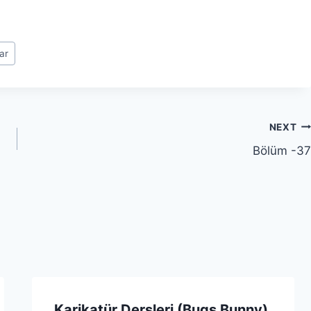
ar
NEXT
Bölüm -37
Karikatür Dersleri (Bugs Bunny)