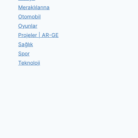
Meraklılarına
Otomobil
Oyunlar
Projeler | AR-GE
Sağlık
Spor
Teknoloji
Bisikleti Kim Buldu?