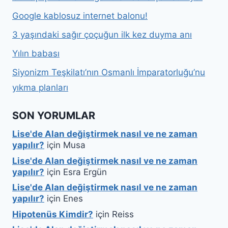
Google kablosuz internet balonu!
3 yaşındaki sağır çoçuğun ilk kez duyma anı
Yılın babası
Siyonizm Teşkilatı’nın Osmanlı İmparatorluğu’nu
yıkma planları
SON YORUMLAR
Lise'de Alan değiştirmek nasıl ve ne zaman
yapılır?
için
Musa
Lise'de Alan değiştirmek nasıl ve ne zaman
yapılır?
için
Esra Ergün
Lise'de Alan değiştirmek nasıl ve ne zaman
yapılır?
için
Enes
Hipotenüs Kimdir?
için
Reiss