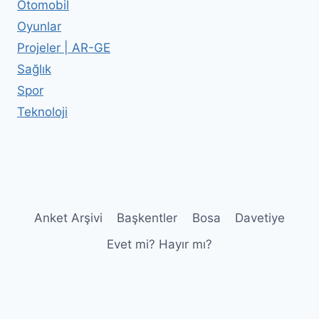
Otomobil
Oyunlar
Projeler | AR-GE
Sağlık
Spor
Teknoloji
Anket Arşivi
Başkentler
Bosa
Davetiye
Evet mi? Hayır mı?