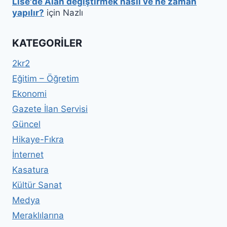
Lise'de Alan değiştirmek nasıl ve ne zaman
yapılır?
için
Nazlı
KATEGORILER
2kr2
Eğitim – Öğretim
Ekonomi
Gazete İlan Servisi
Güncel
Hikaye-Fıkra
İnternet
Kasatura
Kültür Sanat
Medya
Meraklılarına