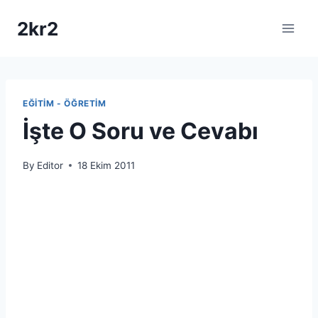
Skip
2kr2
to
content
EĞITIM - ÖĞRETIM
İşte O Soru ve Cevabı
By
Editor
18 Ekim 2011