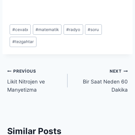
Post
#
cevabı
#
matematik
#
radyo
#
soru
Tags:
#
tezgahtar
Yazı
PREVIOUS
NEXT
Likit Nitrojen ve
Bir Saat Neden 60
gezinmesi
Manyetizma
Dakika
Similar Posts