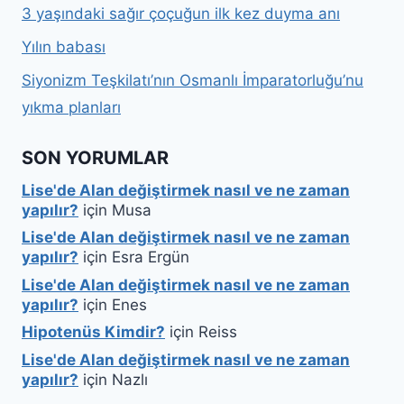
3 yaşındaki sağır çoçuğun ilk kez duyma anı
Yılın babası
Siyonizm Teşkilatı’nın Osmanlı İmparatorluğu’nu
yıkma planları
SON YORUMLAR
Lise'de Alan değiştirmek nasıl ve ne zaman
yapılır?
için
Musa
Lise'de Alan değiştirmek nasıl ve ne zaman
yapılır?
için
Esra Ergün
Lise'de Alan değiştirmek nasıl ve ne zaman
yapılır?
için
Enes
Hipotenüs Kimdir?
için
Reiss
Lise'de Alan değiştirmek nasıl ve ne zaman
yapılır?
için
Nazlı