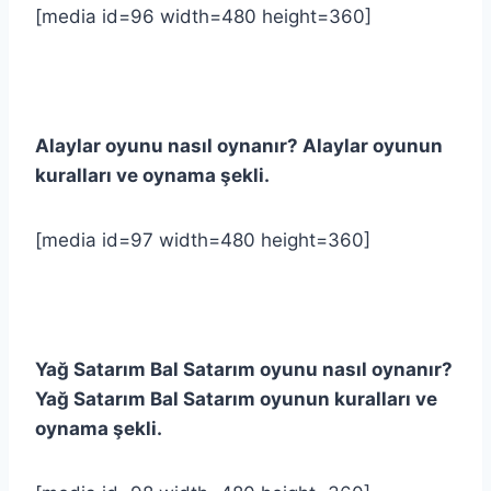
[media id=96 width=480 height=360]
Alaylar oyunu nasıl oynanır? Alaylar oyunun
kuralları ve oynama şekli.
[media id=97 width=480 height=360]
Yağ Satarım Bal Satarım oyunu nasıl oynanır?
Yağ Satarım Bal Satarım oyunun kuralları ve
oynama şekli.