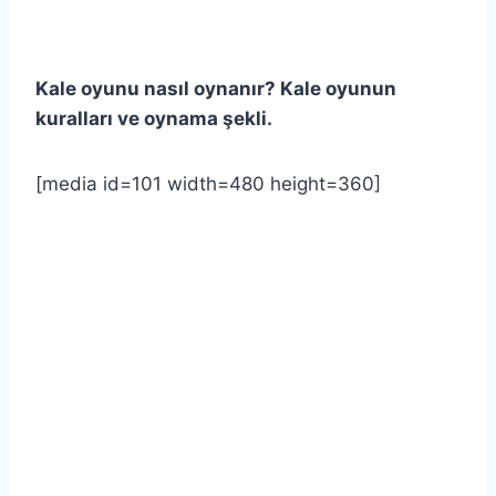
Kale oyunu nasıl oynanır? Kale oyunun
kuralları ve oynama şekli.
[media id=101 width=480 height=360]