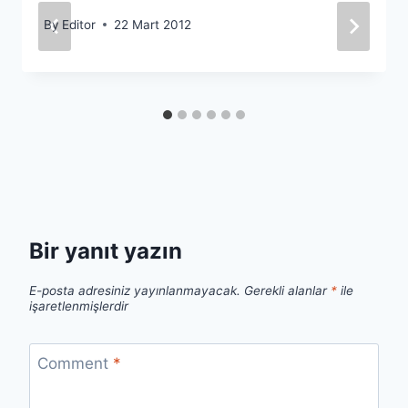
By
Editor
22 Mart 2012
Bir yanıt yazın
E-posta adresiniz yayınlanmayacak.
Gerekli alanlar
*
ile
işaretlenmişlerdir
Comment
*