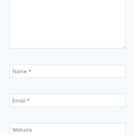
Name
*
Email
*
Website