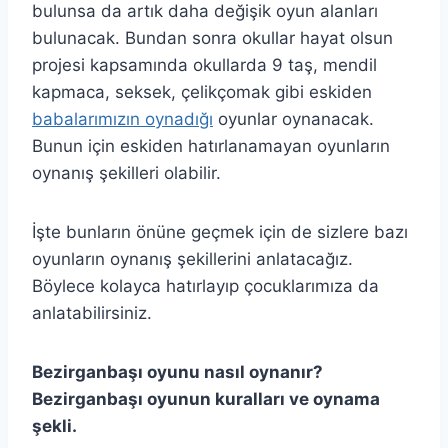
bulunsa da artık daha değişik oyun alanları
bulunacak. Bundan sonra okullar hayat olsun
projesi kapsamında okullarda 9 taş, mendil
kapmaca, seksek, çelikçomak gibi eskiden
babalarımızın oynadığı
oyunlar oynanacak.
Bunun için eskiden hatırlanamayan oyunların
oynanış şekilleri olabilir.
İşte bunların önüne geçmek için de sizlere bazı
oyunların oynanış şekillerini anlatacağız.
Böylece kolayca hatırlayıp çocuklarımıza da
anlatabilirsiniz.
Bezirganbaşı oyunu nasıl oynanır?
Bezirganbaşı oyunun kuralları ve oynama
şekli.