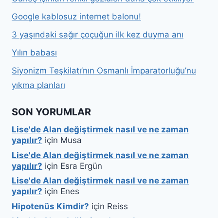
Google kablosuz internet balonu!
3 yaşındaki sağır çoçuğun ilk kez duyma anı
Yılın babası
Siyonizm Teşkilatı’nın Osmanlı İmparatorluğu’nu
yıkma planları
SON YORUMLAR
Lise'de Alan değiştirmek nasıl ve ne zaman
yapılır?
için
Musa
Lise'de Alan değiştirmek nasıl ve ne zaman
yapılır?
için
Esra Ergün
Lise'de Alan değiştirmek nasıl ve ne zaman
yapılır?
için
Enes
Hipotenüs Kimdir?
için
Reiss