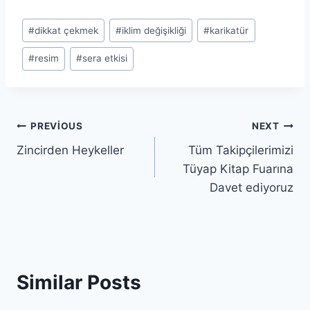
Post
#
dikkat çekmek
#
iklim değişikliği
#
karikatür
Tags:
#
resim
#
sera etkisi
Yazı
PREVIOUS
NEXT
Zincirden Heykeller
Tüm Takipçilerimizi
gezinmesi
Tüyap Kitap Fuarına
Davet ediyoruz
Similar Posts