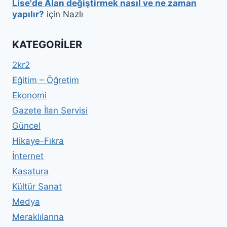
Lise'de Alan değiştirmek nasıl ve ne zaman
yapılır?
için
Nazlı
KATEGORILER
2kr2
Eğitim – Öğretim
Ekonomi
Gazete İlan Servisi
Güncel
Hikaye-Fıkra
İnternet
Kasatura
Kültür Sanat
Medya
Meraklılarına