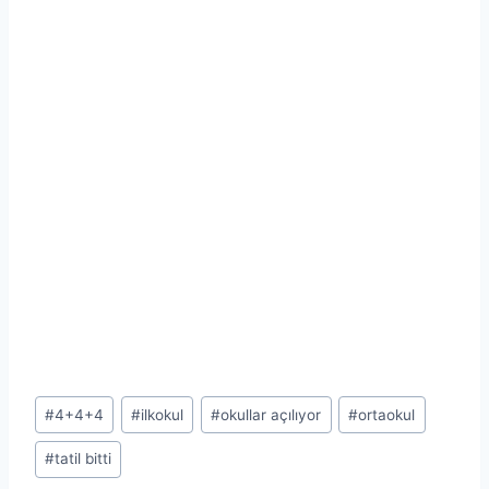
Post
#
4+4+4
#
ilkokul
#
okullar açılıyor
#
ortaokul
Tags:
#
tatil bitti