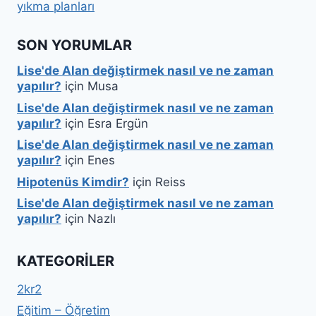
yıkma planları
SON YORUMLAR
Lise'de Alan değiştirmek nasıl ve ne zaman
yapılır?
için
Musa
Lise'de Alan değiştirmek nasıl ve ne zaman
yapılır?
için
Esra Ergün
Lise'de Alan değiştirmek nasıl ve ne zaman
yapılır?
için
Enes
Hipotenüs Kimdir?
için
Reiss
Lise'de Alan değiştirmek nasıl ve ne zaman
yapılır?
için
Nazlı
KATEGORILER
2kr2
Eğitim – Öğretim