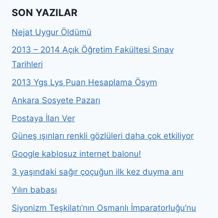
SON YAZILAR
Nejat Uygur Öldümü
2013 – 2014 Açık Öğretim Fakültesi Sınav
Tarihleri
2013 Ygs Lys Puan Hesaplama Ösym
Ankara Sosyete Pazarı
Postaya İlan Ver
Güneş ışınları renkli gözlüleri daha çok etkiliyor
Google kablosuz internet balonu!
3 yaşındaki sağır çoçuğun ilk kez duyma anı
Yılın babası
Siyonizm Teşkilatı’nın Osmanlı İmparatorluğu’nu