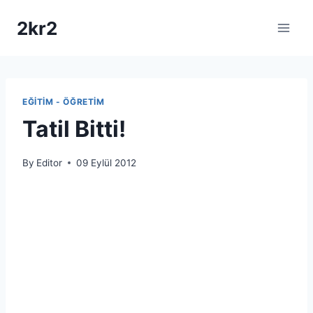
Skip
2kr2
to
content
EĞITIM - ÖĞRETIM
Tatil Bitti!
By
Editor
09 Eylül 2012