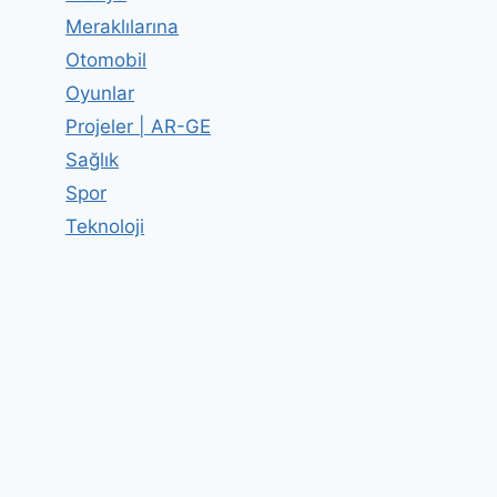
Meraklılarına
Otomobil
Oyunlar
Projeler | AR-GE
Sağlık
Spor
Teknoloji
Google Chromebook Pixel
By
Editor
23 Şubat 2013