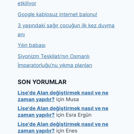
etkiliyor
Google kablosuz internet balonu!
3 yaşındaki sağır çoçuğun ilk kez duyma
anı
Yılın babası
Siyonizm Teşkilatı’nın Osmanlı
İmparatorluğu’nu yıkma planları
SON YORUMLAR
Lise'de Alan değiştirmek nasıl ve ne
zaman yapılır?
için
Musa
Lise'de Alan değiştirmek nasıl ve ne
zaman yapılır?
için
Esra Ergün
Lise'de Alan değiştirmek nasıl ve ne
zaman yapılır?
için
Enes