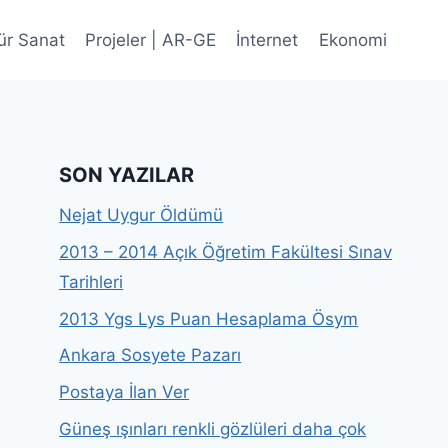
ür Sanat
Projeler | AR-GE
İnternet
Ekonomi
SON YAZILAR
Nejat Uygur Öldümü
2013 – 2014 Açık Öğretim Fakültesi Sınav
Tarihleri
2013 Ygs Lys Puan Hesaplama Ösym
Ankara Sosyete Pazarı
Postaya İlan Ver
Güneş ışınları renkli gözlüleri daha çok