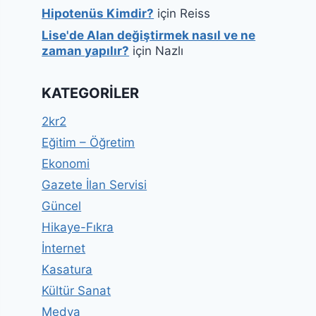
Hipotenüs Kimdir?
için
Reiss
Lise'de Alan değiştirmek nasıl ve ne
zaman yapılır?
için
Nazlı
KATEGORILER
2kr2
Eğitim – Öğretim
Ekonomi
Gazete İlan Servisi
Güncel
Hikaye-Fıkra
İnternet
Kasatura
Kültür Sanat
Medya