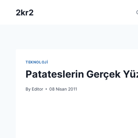
Skip
2kr2
to
content
TEKNOLOJI
Patateslerin Gerçek Yü
By
Editor
08 Nisan 2011