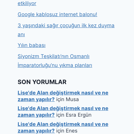
etkiliyor
Google kablosuz internet balonu!
3 yaşındaki sağır çoçuğun ilk kez duyma
anı
Yılın babası
Siyonizm Teşkilatı’nın Osmanlı
İmparatorluğu’nu yıkma planları
SON YORUMLAR
Lise'de Alan değiştirmek nasıl ve ne
zaman yapılır?
için
Musa
Lise'de Alan değiştirmek nasıl ve ne
zaman yapılır?
için
Esra Ergün
Lise'de Alan değiştirmek nasıl ve ne
zaman yapılır?
için
Enes