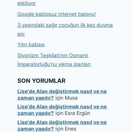
etkiliyor
Google kablosuz internet balonu!
3 yaşındaki sağır çoçuğun ilk kez duyma
anı
Yılın babası
Siyonizm Teşkilatı’nın Osmanlı
İmparatorluğu’nu yıkma planları
SON YORUMLAR
Lise'de Alan değiştirmek nasıl ve ne
zaman yapılır?
için
Musa
Lise'de Alan değiştirmek nasıl ve ne
zaman yapılır?
için
Esra Ergün
Lise'de Alan değiştirmek nasıl ve ne
zaman yapılır?
için
Enes