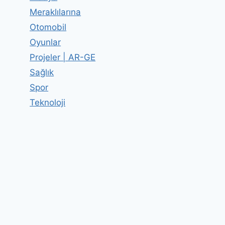
Meraklılarına
Otomobil
Oyunlar
Projeler | AR-GE
Sağlık
Spor
Teknoloji