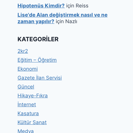
Hipotenüs Kimdir?
için
Reiss
Lise'de Alan değiştirmek nasıl ve ne
zaman yapılır?
için
Nazlı
KATEGORILER
2kr2
Eğitim – Öğretim
Ekonomi
Gazete İlan Servisi
Güncel
Hikaye-Fıkra
İnternet
Kasatura
Kültür Sanat
Medya