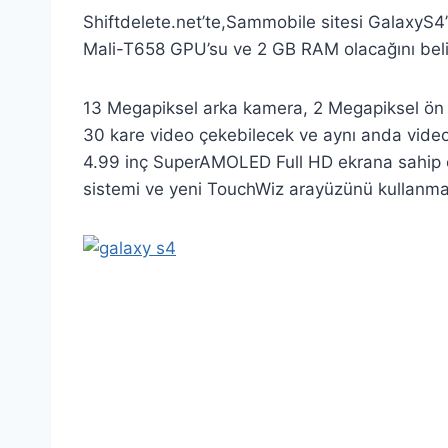
Shiftdelete.net’te,Sammobile sitesi GalaxyS4’ü
Mali-T658 GPU’su ve 2 GB RAM olacağını belir
13 Megapiksel arka kamera, 2 Megapiksel ön
30 kare video çekebilecek ve aynı anda video
4.99 inç SuperAMOLED Full HD ekrana sahip ol
sistemi ve yeni TouchWiz arayüzünü kullanmas