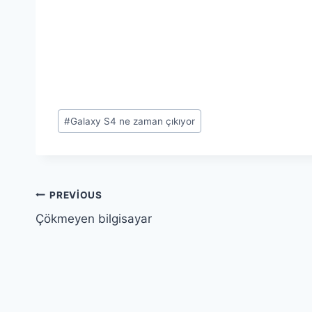
Post
#
Galaxy S4 ne zaman çıkıyor
Tags:
Yazı
PREVIOUS
Çökmeyen bilgisayar
gezinmesi