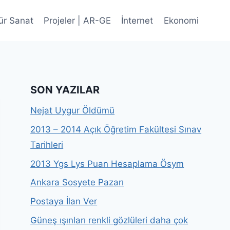
ür Sanat
Projeler | AR-GE
İnternet
Ekonomi
SON YAZILAR
Nejat Uygur Öldümü
2013 – 2014 Açık Öğretim Fakültesi Sınav
Tarihleri
2013 Ygs Lys Puan Hesaplama Ösym
Ankara Sosyete Pazarı
Postaya İlan Ver
Güneş ışınları renkli gözlüleri daha çok