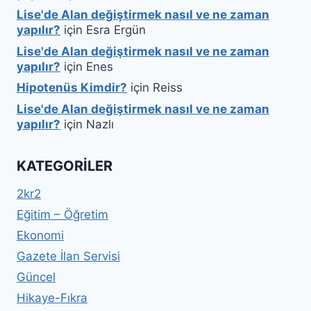
Lise'de Alan değiştirmek nasıl ve ne zaman
yapılır?
için
Esra Ergün
Lise'de Alan değiştirmek nasıl ve ne zaman
yapılır?
için
Enes
Hipotenüs Kimdir?
için
Reiss
Lise'de Alan değiştirmek nasıl ve ne zaman
yapılır?
için
Nazlı
KATEGORILER
2kr2
Eğitim – Öğretim
Ekonomi
Gazete İlan Servisi
Güncel
Hikaye-Fıkra