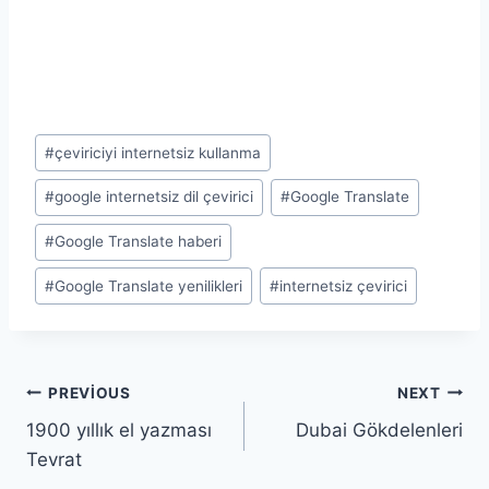
Post
#
çeviriciyi internetsiz kullanma
Tags:
#
google internetsiz dil çevirici
#
Google Translate
#
Google Translate haberi
#
Google Translate yenilikleri
#
internetsiz çevirici
Yazı
PREVIOUS
NEXT
1900 yıllık el yazması
Dubai Gökdelenleri
gezinmesi
Tevrat