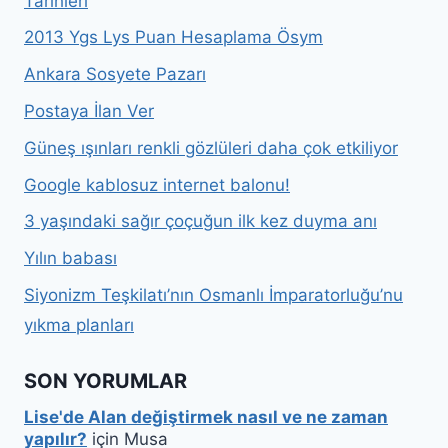
Tarihleri
2013 Ygs Lys Puan Hesaplama Ösym
Ankara Sosyete Pazarı
Postaya İlan Ver
Güneş ışınları renkli gözlüleri daha çok etkiliyor
Google kablosuz internet balonu!
3 yaşındaki sağır çoçuğun ilk kez duyma anı
Yılın babası
Siyonizm Teşkilatı’nın Osmanlı İmparatorluğu’nu
yıkma planları
SON YORUMLAR
Lise'de Alan değiştirmek nasıl ve ne zaman
yapılır?
için
Musa