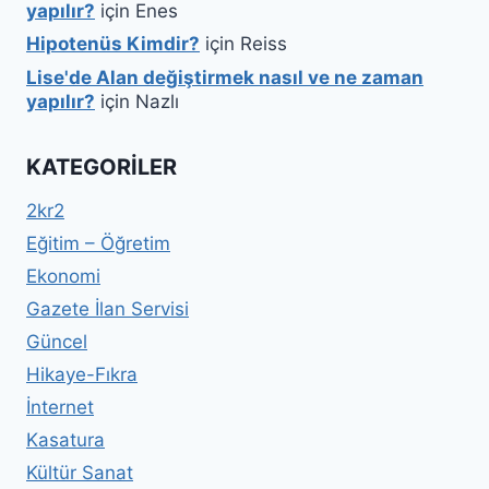
yapılır?
için
Enes
Hipotenüs Kimdir?
için
Reiss
Lise'de Alan değiştirmek nasıl ve ne zaman
yapılır?
için
Nazlı
KATEGORILER
2kr2
Eğitim – Öğretim
Ekonomi
Gazete İlan Servisi
Güncel
Hikaye-Fıkra
İnternet
Kasatura
Kültür Sanat