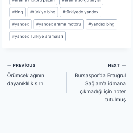
Tags:
#
bing
#
türkiye bing
#
türkiyede yandex
#
yandex
#
yandex arama motoru
#
yandex bing
#
yandex Türkiye aramaları
Yazı
PREVIOUS
NEXT
Örümcek ağının
Bursaspor’da Ertuğrul
gezinmesi
dayanıklılık sırrı
Sağlam’a idmana
çıkmadığı için noter
tutulmuş