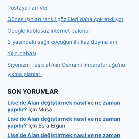
Postaya İlan Ver
Güneş ışınları renkli gözlüleri daha çok etkiliyor
Google kablosuz internet balonu!
3 yaşındaki sağır çoçuğun ilk kez duyma anı
Yılın babası
Siyonizm Teşkilatı’nın Osmanlı İmparatorluğu’nu
yıkma planları
SON YORUMLAR
Lise'de Alan değiştirmek nasıl ve ne zaman
yapılır?
için
Musa
Lise'de Alan değiştirmek nasıl ve ne zaman
yapılır?
için
Esra Ergün
Lise'de Alan değiştirmek nasıl ve ne zaman