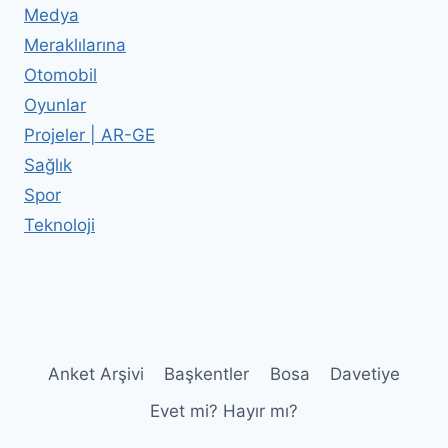
Medya
Meraklılarına
Otomobil
Oyunlar
Projeler | AR-GE
Sağlık
Spor
Teknoloji
Anket Arşivi
Başkentler
Bosa
Davetiye
Evet mi? Hayır mı?