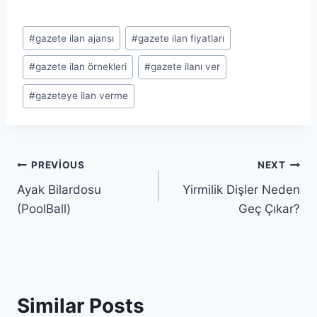
Post
#
gazete ilan ajansı
#
gazete ilan fiyatları
Tags:
#
gazete ilan örnekleri
#
gazete ilanı ver
#
gazeteye ilan verme
Yazı
PREVIOUS
NEXT
Ayak Bilardosu
Yirmilik Dişler Neden
gezinmesi
(PoolBall)
Geç Çıkar?
Similar Posts