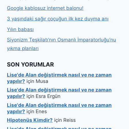
Google kablosuz internet balonu!
3 yaşındaki sağır çoçuğun ilk kez duyma anı
Yılın babası
Siyonizm Teşkilatı’nın Osmanlı İmparatorluğu’nu
yıkma planları
SON YORUMLAR
Lise'de Alan değiştirmek nasıl ve ne zaman
yapılır?
için
Musa
Lise'de Alan değiştirmek nasıl ve ne zaman
yapılır?
için
Esra Ergün
Lise'de Alan değiştirmek nasıl ve ne zaman
yapılır?
için
Enes
Hipotenüs Kimdir?
için
Reiss
Lise'de Alan değiştirmek nasıl ve ne zaman