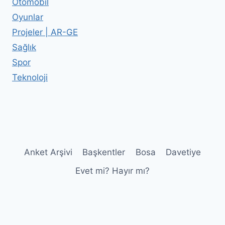
Otomobil
Oyunlar
Projeler | AR-GE
Sağlık
Spor
Teknoloji
Anket Arşivi
Başkentler
Bosa
Davetiye
Evet mi? Hayır mı?