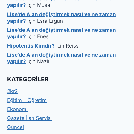
yapılır?
için
Musa
Lise'de Alan değiştirmek nasıl ve ne zaman
yapılır?
için
Esra Ergün
Lise'de Alan değiştirmek nasıl ve ne zaman
yapılır?
için
Enes
Hipotenüs Kimdir?
için
Reiss
Lise'de Alan değiştirmek nasıl ve ne zaman
yapılır?
için
Nazlı
KATEGORILER
2kr2
Eğitim – Öğretim
Ekonomi
Gazete İlan Servisi
Güncel