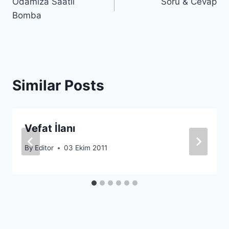
Odamıza Saatli
Soru & Cevap
gezinmesi
Bomba
Similar Posts
Vefat İlanı
By
Editor
03 Ekim 2011