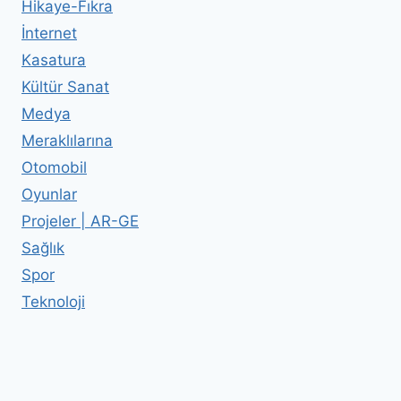
Hikaye-Fıkra
İnternet
Kasatura
Kültür Sanat
Medya
Meraklılarına
Otomobil
Oyunlar
Projeler | AR-GE
Sağlık
Spor
Teknoloji