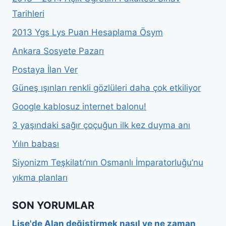
Tarihleri
2013 Ygs Lys Puan Hesaplama Ösym
Ankara Sosyete Pazarı
Postaya İlan Ver
Güneş ışınları renkli gözlüleri daha çok etkiliyor
Google kablosuz internet balonu!
3 yaşındaki sağır çoçuğun ilk kez duyma anı
Yılın babası
Siyonizm Teşkilatı’nın Osmanlı İmparatorluğu’nu
yıkma planları
SON YORUMLAR
Lise'de Alan değiştirmek nasıl ve ne zaman