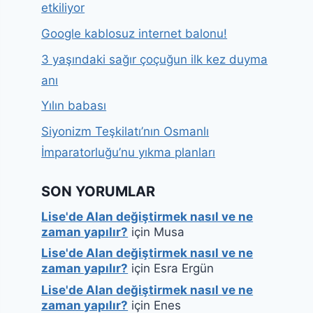
etkiliyor
Google kablosuz internet balonu!
3 yaşındaki sağır çoçuğun ilk kez duyma
anı
Yılın babası
Siyonizm Teşkilatı’nın Osmanlı
İmparatorluğu’nu yıkma planları
SON YORUMLAR
Lise'de Alan değiştirmek nasıl ve ne
zaman yapılır?
için
Musa
Lise'de Alan değiştirmek nasıl ve ne
zaman yapılır?
için
Esra Ergün
Lise'de Alan değiştirmek nasıl ve ne
zaman yapılır?
için
Enes