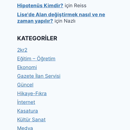
Hipotenüs Kimdir?
için
Reiss
Lise'de Alan değiştirmek nasıl ve ne
zaman yapılır?
için
Nazlı
KATEGORILER
2kr2
Eğitim – Öğretim
Ekonomi
Gazete İlan Servisi
Güncel
Hikaye-Fıkra
İnternet
Kasatura
Kültür Sanat
Medya