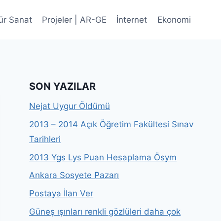
ür Sanat
Projeler | AR-GE
İnternet
Ekonomi
SON YAZILAR
Nejat Uygur Öldümü
2013 – 2014 Açık Öğretim Fakültesi Sınav
Tarihleri
2013 Ygs Lys Puan Hesaplama Ösym
Ankara Sosyete Pazarı
Postaya İlan Ver
Güneş ışınları renkli gözlüleri daha çok