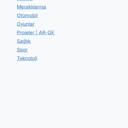
Meraklılarına
Otomobil
Oyunlar
Projeler | AR-GE
Sağlık
Spor
Teknoloji