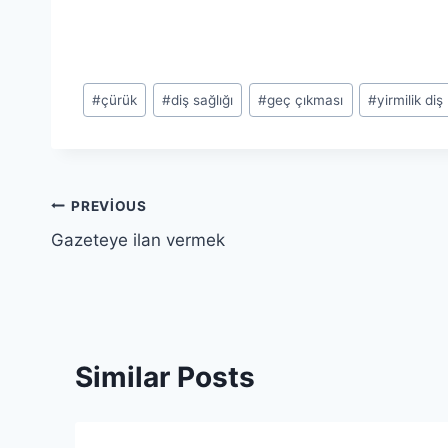
Post
#
çürük
#
diş sağlığı
#
geç çıkması
#
yirmilik diş
Tags:
Yazı
PREVIOUS
Gazeteye ilan vermek
gezinmesi
Similar Posts