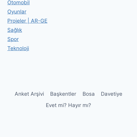
Otomobil
Oyunlar
Projeler | AR-GE
Sağlık
Spor
Teknoloji
Anket Arşivi
Başkentler
Bosa
Davetiye
Evet mi? Hayır mı?