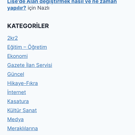
Lise'de Alan değiştirmek nasıl ve ne zaman
yapılır?
için
Nazlı
KATEGORILER
2kr2
Eğitim – Öğretim
Ekonomi
Gazete İlan Servisi
Güncel
Hikaye-Fıkra
İnternet
Kasatura
Kültür Sanat
Medya
Meraklılarına