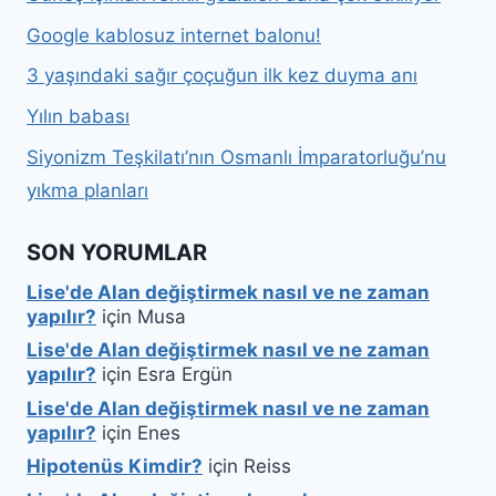
Google kablosuz internet balonu!
3 yaşındaki sağır çoçuğun ilk kez duyma anı
Yılın babası
Siyonizm Teşkilatı’nın Osmanlı İmparatorluğu’nu
yıkma planları
SON YORUMLAR
Lise'de Alan değiştirmek nasıl ve ne zaman
yapılır?
için
Musa
Lise'de Alan değiştirmek nasıl ve ne zaman
yapılır?
için
Esra Ergün
Lise'de Alan değiştirmek nasıl ve ne zaman
yapılır?
için
Enes
Hipotenüs Kimdir?
için
Reiss