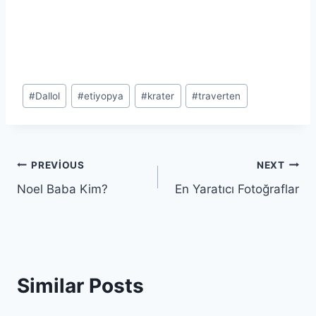
Post
#
Dallol
#
etiyopya
#
krater
#
traverten
Tags:
Yazı
PREVIOUS
NEXT
Noel Baba Kim?
En Yaratıcı Fotoğraflar
gezinmesi
Similar Posts