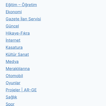
Eğitim – Öğretim
Ekonomi
Gazete İlan Servisi
Güncel
Hikaye-Fıkra
İnternet
Kasatura
Kültür Sanat
Medya
Meraklılarına
Otomobil
Oyunlar
Projeler | AR-GE
Sağlık
Spor