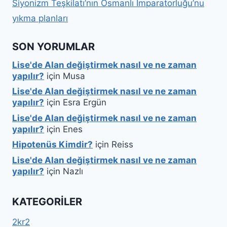
Siyonizm Teşkilatı’nın Osmanlı İmparatorluğu’nu
yıkma planları
SON YORUMLAR
Lise'de Alan değiştirmek nasıl ve ne zaman
yapılır?
için
Musa
Lise'de Alan değiştirmek nasıl ve ne zaman
yapılır?
için
Esra Ergün
Lise'de Alan değiştirmek nasıl ve ne zaman
yapılır?
için
Enes
Hipotenüs Kimdir?
için
Reiss
Lise'de Alan değiştirmek nasıl ve ne zaman
yapılır?
için
Nazlı
KATEGORILER
2kr2