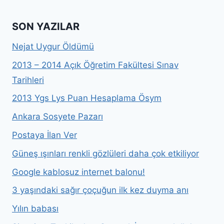
SON YAZILAR
Nejat Uygur Öldümü
2013 – 2014 Açık Öğretim Fakültesi Sınav
Tarihleri
2013 Ygs Lys Puan Hesaplama Ösym
Ankara Sosyete Pazarı
Postaya İlan Ver
Güneş ışınları renkli gözlüleri daha çok etkiliyor
Google kablosuz internet balonu!
3 yaşındaki sağır çoçuğun ilk kez duyma anı
Yılın babası