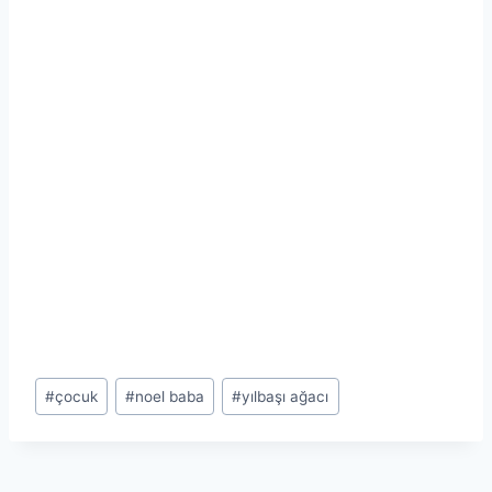
Post
#
çocuk
#
noel baba
#
yılbaşı ağacı
Tags: