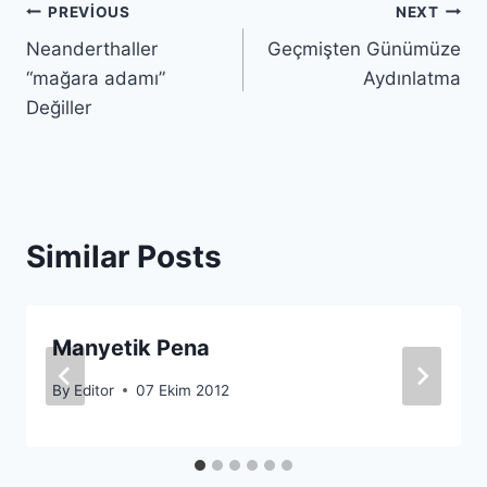
Yazı
PREVIOUS
NEXT
Neanderthaller
Geçmişten Günümüze
gezinmesi
“mağara adamı”
Aydınlatma
Değiller
Similar Posts
Manyetik Pena
By
Editor
07 Ekim 2012