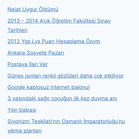
Nejat Uygur Öldümü
2013 – 2014 Açık Öğretim Fakültesi Sınav
Tarihleri
2013 Ygs Lys Puan Hesaplama Ösym
Ankara Sosyete Pazarı
Postaya İlan Ver
Güneş ışınları renkli gözlüleri daha çok etkiliyor
Google kablosuz internet balonu!
3 yaşındaki sağır çoçuğun ilk kez duyma anı
Yılın babası
Siyonizm Teşkilatı’nın Osmanlı İmparatorluğu’nu
yıkma planları