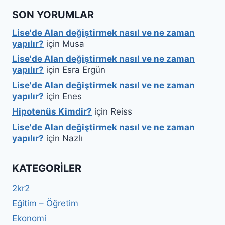
SON YORUMLAR
Lise'de Alan değiştirmek nasıl ve ne zaman
yapılır?
için
Musa
Lise'de Alan değiştirmek nasıl ve ne zaman
yapılır?
için
Esra Ergün
Lise'de Alan değiştirmek nasıl ve ne zaman
yapılır?
için
Enes
Hipotenüs Kimdir?
için
Reiss
Lise'de Alan değiştirmek nasıl ve ne zaman
yapılır?
için
Nazlı
KATEGORILER
2kr2
Eğitim – Öğretim
Ekonomi