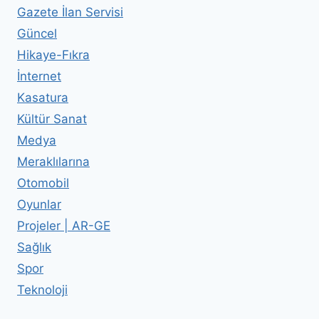
Gazete İlan Servisi
Güncel
Hikaye-Fıkra
İnternet
Kasatura
Kültür Sanat
Medya
Meraklılarına
Otomobil
Oyunlar
Projeler | AR-GE
Sağlık
Spor
Teknoloji