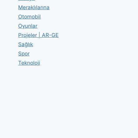
Meraklılarına
Otomobil
Oyunlar
Projeler | AR-GE
Sağlık
Spor
Teknoloji
Yeter ki Yesinler