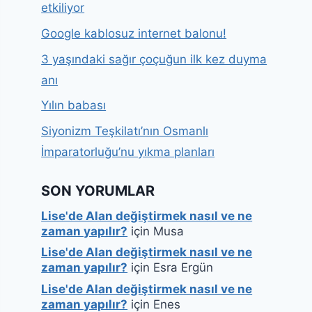
etkiliyor
Google kablosuz internet balonu!
3 yaşındaki sağır çoçuğun ilk kez duyma
anı
Yılın babası
Siyonizm Teşkilatı’nın Osmanlı
İmparatorluğu’nu yıkma planları
SON YORUMLAR
Lise'de Alan değiştirmek nasıl ve ne
zaman yapılır?
için
Musa
Lise'de Alan değiştirmek nasıl ve ne
zaman yapılır?
için
Esra Ergün
Lise'de Alan değiştirmek nasıl ve ne
zaman yapılır?
için
Enes