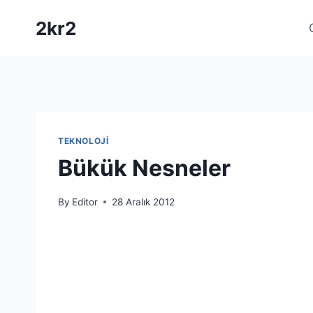
Skip
2kr2
to
content
TEKNOLOJI
Bükük Nesneler
By
Editor
28 Aralık 2012