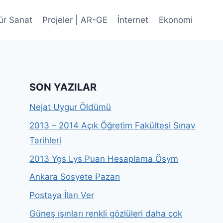
ür Sanat
Projeler | AR-GE
İnternet
Ekonomi
SON YAZILAR
Nejat Uygur Öldümü
2013 – 2014 Açık Öğretim Fakültesi Sınav
Tarihleri
2013 Ygs Lys Puan Hesaplama Ösym
Ankara Sosyete Pazarı
Postaya İlan Ver
Güneş ışınları renkli gözlüleri daha çok