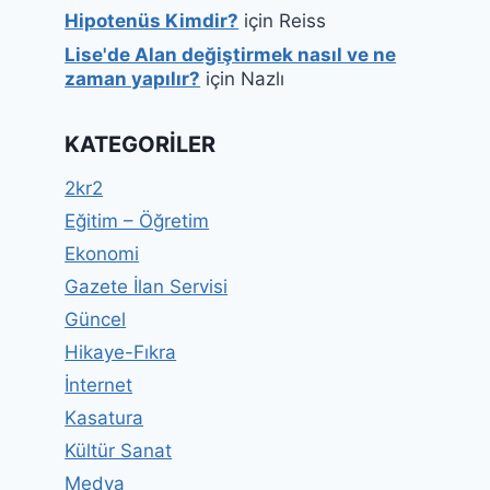
Hipotenüs Kimdir?
için
Reiss
Lise'de Alan değiştirmek nasıl ve ne
zaman yapılır?
için
Nazlı
KATEGORILER
2kr2
Eğitim – Öğretim
Ekonomi
Gazete İlan Servisi
Güncel
Hikaye-Fıkra
İnternet
Kasatura
Kültür Sanat
Medya