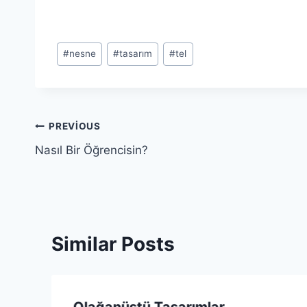
Post
#
nesne
#
tasarım
#
tel
Tags:
Yazı
PREVIOUS
Nasıl Bir Öğrencisin?
gezinmesi
Similar Posts
Olağanüstü Tasarımlar