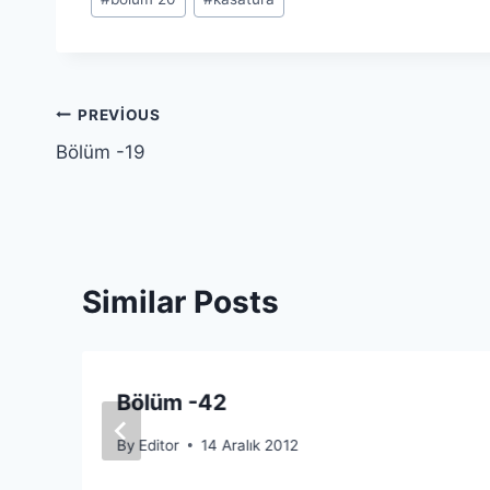
Tags:
Yazı
PREVIOUS
Bölüm -19
gezinmesi
Similar Posts
Bölüm -42
By
Editor
14 Aralık 2012