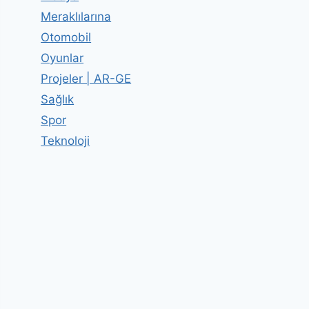
Meraklılarına
Otomobil
Oyunlar
Projeler | AR-GE
Sağlık
Spor
Teknoloji