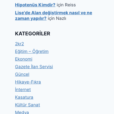
Hipotenüs Kimdir?
için
Reiss
Lise'de Alan değiştirmek nasıl ve ne
zaman yapılır?
için
Nazlı
KATEGORILER
2kr2
Eğitim – Öğretim
Ekonomi
Gazete İlan Servisi
Güncel
Hikaye-Fıkra
İnternet
Kasatura
Kültür Sanat
Medya