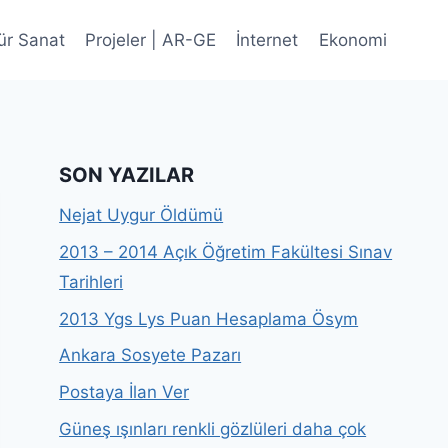
ür Sanat
Projeler | AR-GE
İnternet
Ekonomi
SON YAZILAR
Nejat Uygur Öldümü
2013 – 2014 Açık Öğretim Fakültesi Sınav
Tarihleri
2013 Ygs Lys Puan Hesaplama Ösym
Ankara Sosyete Pazarı
Postaya İlan Ver
Güneş ışınları renkli gözlüleri daha çok