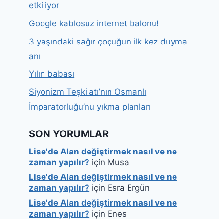
etkiliyor
Google kablosuz internet balonu!
3 yaşındaki sağır çoçuğun ilk kez duyma
anı
Yılın babası
Siyonizm Teşkilatı’nın Osmanlı
İmparatorluğu’nu yıkma planları
SON YORUMLAR
Lise'de Alan değiştirmek nasıl ve ne
zaman yapılır?
için
Musa
Lise'de Alan değiştirmek nasıl ve ne
zaman yapılır?
için
Esra Ergün
Lise'de Alan değiştirmek nasıl ve ne
zaman yapılır?
için
Enes