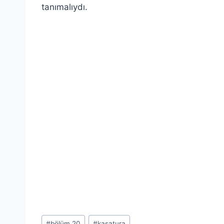
tanımalıydı.
Post
#
bölüm 20
#
kasatura