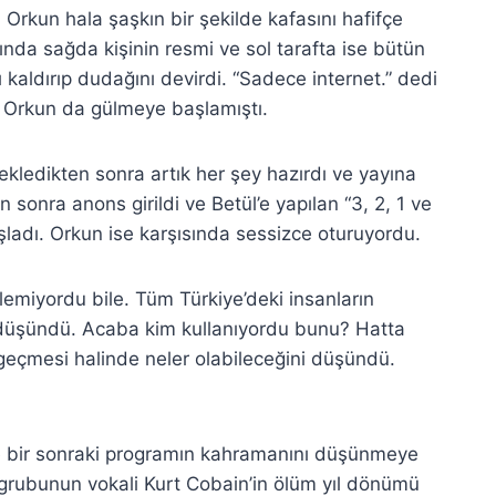
Orkun hala şaşkın bir şekilde kafasını hafifçe
ında sağda kişinin resmi ve sol tarafta ise bütün
ı kaldırıp dudağını devirdi. “Sadece internet.” dedi
 Orkun da gülmeye başlamıştı.
a ekledikten sonra artık her şey hazırdı ve yayına
n sonra anons girildi ve Betül’e yapılan “3, 2, 1 ve
ladı. Orkun ise karşısında sessizce oturuyordu.
nlemiyordu bile. Tüm Türkiye’deki insanların
ye düşündü. Acaba kim kullanıyordu bunu? Hatta
e geçmesi halinde neler olabileceğini düşündü.
ve bir sonraki programın kahramanını düşünmeye
 grubunun vokali Kurt Cobain’in ölüm yıl dönümü