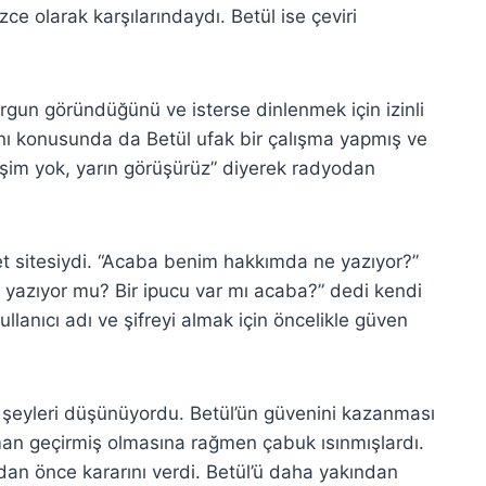
izce olarak karşılarındaydı. Betül ise çeviri
gun göründüğünü ve isterse dinlenmek için izinli
nı konusunda da Betül ufak bir çalışma yapmış ve
işim yok, yarın görüşürüz” diyerek radyodan
t sitesiydi. “Acaba benim hakkımda ne yazıyor?”
azıyor mu? Bir ipucu var mı acaba?” dedi kendi
lanıcı adı ve şifreyi almak için öncelikle güven
 şeyleri düşünüyordu. Betül’ün güvenini kazanması
aman geçirmiş olmasına rağmen çabuk ısınmışlardı.
adan önce kararını verdi. Betül’ü daha yakından