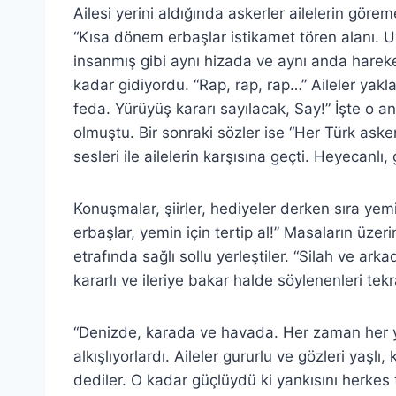
Ailesi yerini aldığında askerler ailelerin gör
“Kısa dönem erbaşlar istikamet tören alanı. U
insanmış gibi aynı hizada ve aynı anda hareket
kadar gidiyordu. “Rap, rap, rap…” Aileler yakl
feda. Yürüyüş kararı sayılacak, Say!” İşte o 
olmuştu. Bir sonraki sözler ise “Her Türk ask
sesleri ile ailelerin karşısına geçti. Heyecanlı
Konuşmalar, şiirler, hediyeler derken sıra y
erbaşlar, yemin için tertip al!” Masaların üze
etrafında sağlı sollu yerleştiler. “Silah ve ark
kararlı ve ileriye bakar halde söylenenleri tekr
“Denizde, karada ve havada. Her zaman her y
alkışlıyorlardı. Aileler gururlu ve gözleri yaşlı
dediler. O kadar güçlüydü ki yankısını herkes