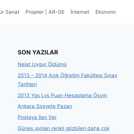
ür Sanat
Projeler | AR-GE
İnternet
Ekonomi
SON YAZILAR
Nejat Uygur Öldümü
2013 – 2014 Açık Öğretim Fakültesi Sınav
Tarihleri
2013 Ygs Lys Puan Hesaplama Ösym
Ankara Sosyete Pazarı
Postaya İlan Ver
Güneş ışınları renkli gözlüleri daha çok