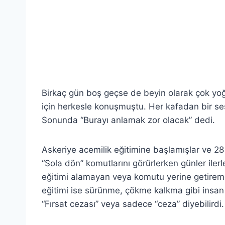
Birkaç gün boş geçse de beyin olarak çok yo
için herkesle konuşmuştu. Her kafadan bir ses 
Sonunda “Burayı anlamak zor olacak” dedi.
Askeriye acemilik eğitimine başlamışlar ve 28
“Sola dön” komutlarını görürlerken günler ilerle
eğitimi alamayan veya komutu yerine getiremeye
eğitimi ise sürünme, çökme kalkma gibi insan
“Fırsat cezası” veya sadece “ceza” diyebilirdi.