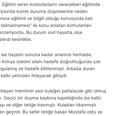
. Eğitimi veren komutanların verecekleri eğitimde
karşısında komik duruma düşmelerine neden
ece eğitimli ve bilgili olduğu konusunda katı
 talimatnamesi” ile konu anlatan komutanları
enzetiyordu. Bu durum sivil hayatta olsa
rdi kesinlikle.
rı ise hayatın sonuna kadar anlatırdı herhalde.
e Kimya üretimi silahı hedefe doğrulttuğunda çok
ygulamış ve hedefe kilitlenmişti. Arkada duran
albi yerinden fırlayacak gibiydi.
atlayan merminin sesi kulağını patlatacak gibi olmuş
. Geçici bir duyma kaybına kapıldığında ise kalbi
şı ve diğer tetiğe basmıştı. Kulakları tıkanmıştı
den geçirdi. Bu sefer tetiğe basan Mustafa oldu ve