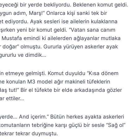
emeyeceği bir yerde bekliyordu. Beklenen komut geldi.
ygun adım, Marş!” Onlarca kişi sanki tek bir
 ediyordu. Ayak sesleri ise ailelerin kulaklarına
aşırken yeni bir komut geldi. “Vatan sana canım
an Mustafa emindi ki ailelerden ağlayanlar mutlaka
er doğar” olmuştu. Gururla yürüyen askerler ayak
, gururlu ve dimdik…
emin etmeye gelmişti. Komut duyuldu “Kısa dönem
rine konulan M3 model ağır makineli tüfeklerin
adaş tut!” Bir el tüfekte bir elde arkadaşında gözler
ar ettiler…
erde… And içerim.” Bütün herkes ayakta askerleri
, komutanların tebriğine karşı güçlü bir sesle “Sağ ol”
 tekrar tekrar duymuştu.