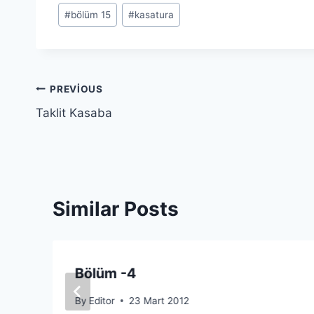
Post
#
bölüm 15
#
kasatura
Tags:
Yazı
PREVIOUS
Taklit Kasaba
gezinmesi
Similar Posts
Bölüm -4
By
Editor
23 Mart 2012