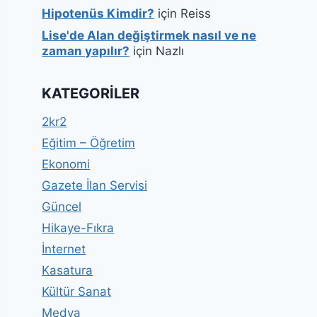
Hipotenüs Kimdir?
için
Reiss
Lise'de Alan değiştirmek nasıl ve ne
zaman yapılır?
için
Nazlı
KATEGORILER
2kr2
Eğitim – Öğretim
Ekonomi
Gazete İlan Servisi
Güncel
Hikaye-Fıkra
İnternet
Kasatura
Kültür Sanat
Medya