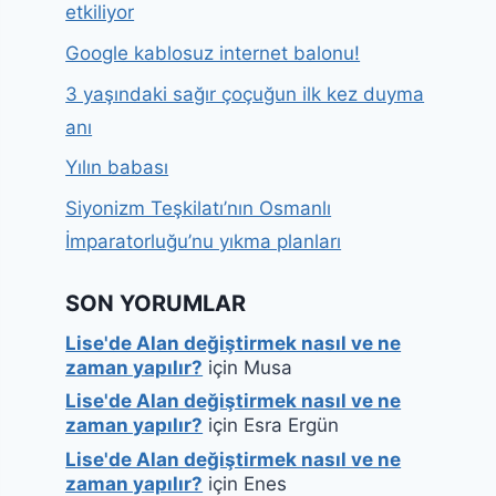
etkiliyor
Google kablosuz internet balonu!
3 yaşındaki sağır çoçuğun ilk kez duyma
anı
Yılın babası
Siyonizm Teşkilatı’nın Osmanlı
İmparatorluğu’nu yıkma planları
SON YORUMLAR
Lise'de Alan değiştirmek nasıl ve ne
zaman yapılır?
için
Musa
Lise'de Alan değiştirmek nasıl ve ne
zaman yapılır?
için
Esra Ergün
Lise'de Alan değiştirmek nasıl ve ne
zaman yapılır?
için
Enes