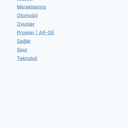
Meraklılarına
Otomobil
Oyunlar
Projeler | AR-GE
Sağlık
Spor
Teknoloji