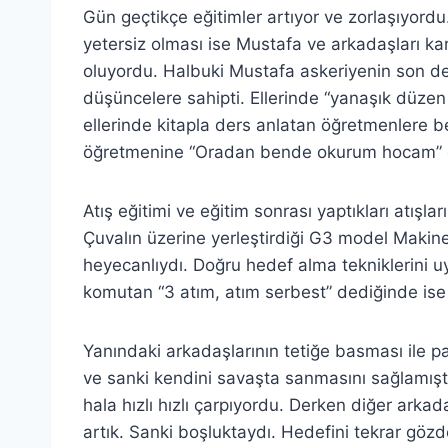
Gün geçtikçe eğitimler artıyor ve zorlaşıyordu
yetersiz olması ise Mustafa ve arkadaşları 
oluyordu. Halbuki Mustafa askeriyenin son der
düşüncelere sahipti. Ellerinde “yanaşık düzen
ellerinde kitapla ders anlatan öğretmenlere b
öğretmenine “Oradan bende okurum hocam” de
Atış eğitimi ve eğitim sonrası yaptıkları atışla
Çuvalın üzerine yerleştirdiği G3 model Makin
heyecanlıydı. Doğru hedef alma tekniklerini u
komutan “3 atım, atım serbest” dediğinde ise k
Yanındaki arkadaşlarının tetiğe basması ile p
ve sanki kendini savaşta sanmasını sağlamıştı
hala hızlı hızlı çarpıyordu. Derken diğer arkada
artık. Sanki boşluktaydı. Hedefini tekrar göz