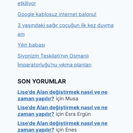
etkiliyor
Google kablosuz internet balonu!
3 yaşındaki sağır çoçuğun ilk kez duyma
anı
Yılın babası
Siyonizm Teşkilatı’nın Osmanlı
İmparatorluğu’nu yıkma planları
SON YORUMLAR
Lise'de Alan değiştirmek nasıl ve ne
zaman yapılır?
için
Musa
Lise'de Alan değiştirmek nasıl ve ne
zaman yapılır?
için
Esra Ergün
Lise'de Alan değiştirmek nasıl ve ne
zaman yapılır?
için
Enes