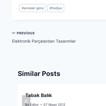
Post
#
anneler günü
#
hediye
Tags:
Yazı
PREVIOUS
Elektronik Parçalardan Tasarımlar
gezinmesi
Similar Posts
Tabak Balık
By
Editor
07 Nisan 2012