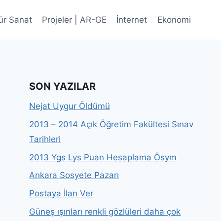
ür Sanat
Projeler | AR-GE
İnternet
Ekonomi
SON YAZILAR
Nejat Uygur Öldümü
2013 – 2014 Açık Öğretim Fakültesi Sınav
Tarihleri
2013 Ygs Lys Puan Hesaplama Ösym
Ankara Sosyete Pazarı
Postaya İlan Ver
Güneş ışınları renkli gözlüleri daha çok