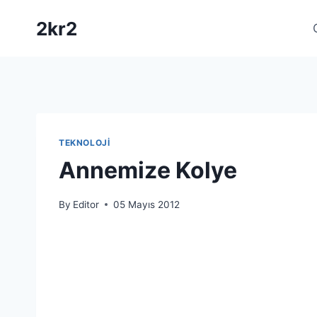
Skip
2kr2
to
content
TEKNOLOJI
Annemize Kolye
By
Editor
05 Mayıs 2012