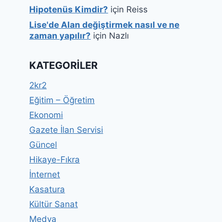
Hipotenüs Kimdir?
için
Reiss
Lise'de Alan değiştirmek nasıl ve ne
zaman yapılır?
için
Nazlı
KATEGORILER
2kr2
Eğitim – Öğretim
Ekonomi
Gazete İlan Servisi
Güncel
Hikaye-Fıkra
İnternet
Kasatura
Kültür Sanat
Medya