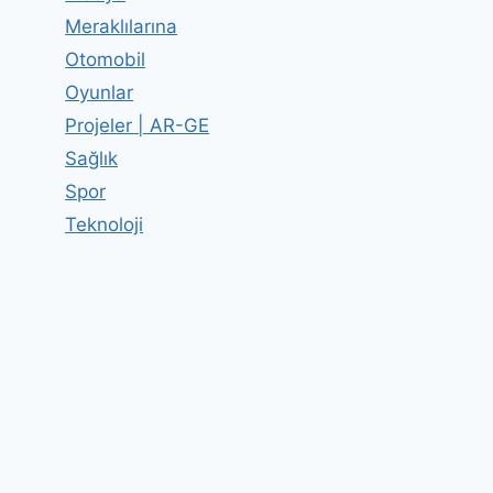
Meraklılarına
Otomobil
Oyunlar
Projeler | AR-GE
Sağlık
Spor
Teknoloji