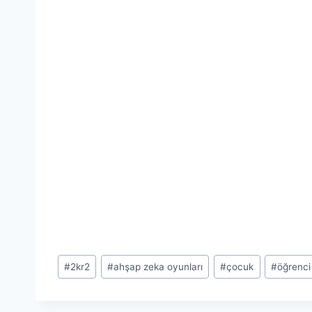
Post
#
2kr2
#
ahşap zeka oyunları
#
çocuk
#
öğrenci
Tags: