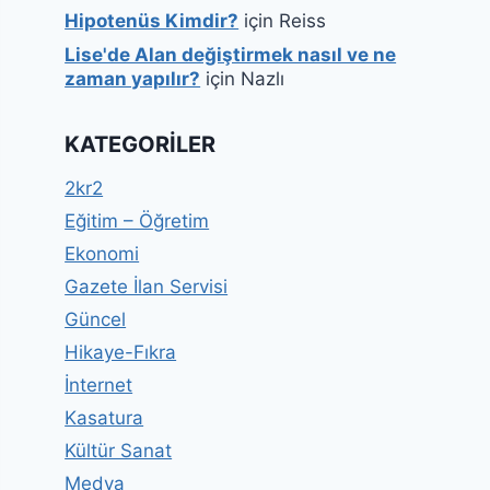
Hipotenüs Kimdir?
için
Reiss
Lise'de Alan değiştirmek nasıl ve ne
zaman yapılır?
için
Nazlı
KATEGORILER
2kr2
Eğitim – Öğretim
Ekonomi
Gazete İlan Servisi
Güncel
Hikaye-Fıkra
İnternet
Kasatura
Kültür Sanat
Medya