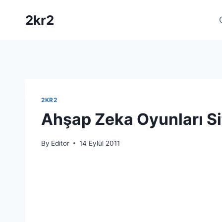
Skip
2kr2
to
content
2KR2
Ahşap Zeka Oyunları S
By
Editor
14 Eylül 2011