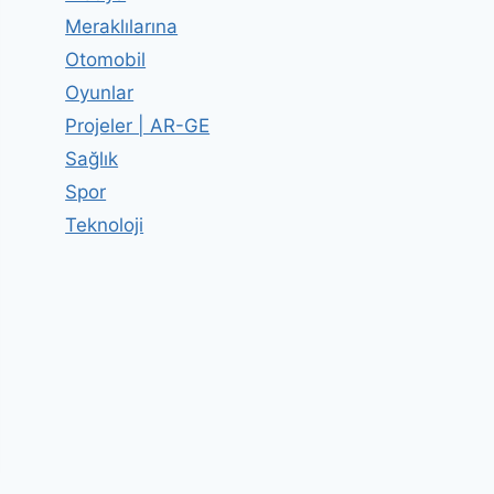
Meraklılarına
Otomobil
Oyunlar
Projeler | AR-GE
Sağlık
Spor
Teknoloji