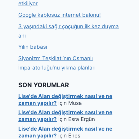
etkiliyor
Google kablosuz internet balonu!
3 yaşındaki sağır çoçuğun ilk kez duyma
anı
Yılın babası
Siyonizm Teşkilatı’nın Osmanlı
İmparatorluğu’nu yıkma planları
SON YORUMLAR
Lise'de Alan değiştirmek nasıl ve ne
zaman yapılır?
için
Musa
Lise'de Alan değiştirmek nasıl ve ne
zaman yapılır?
için
Esra Ergün
Lise'de Alan değiştirmek nasıl ve ne
zaman yapılır?
için
Enes