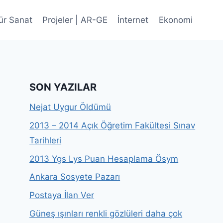
ür Sanat
Projeler | AR-GE
İnternet
Ekonomi
SON YAZILAR
Nejat Uygur Öldümü
2013 – 2014 Açık Öğretim Fakültesi Sınav
Tarihleri
2013 Ygs Lys Puan Hesaplama Ösym
Ankara Sosyete Pazarı
Postaya İlan Ver
Güneş ışınları renkli gözlüleri daha çok