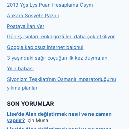
2013 Ygs Lys Puan Hesaplama Ösym
Ankara Sosyete Pazarı
Postaya İlan Ver
Güneş ışınları renkli gözlüleri daha çok etkiliyor
Google kablosuz internet balonu!
3 yaşındaki sağır çoçuğun ilk kez duyma anı
Yılın babası
Siyonizm Teşkilatı’nın Osmanlı İmparatorluğu’nu
yıkma planları
SON YORUMLAR
Lise'de Alan değiştirmek nasıl ve ne zaman
yapılır?
için
Musa