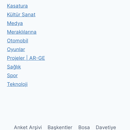
Kasatura
Kültür Sanat
Medya
Meraklılarına
Otomobil
Oyunlar
Projeler | AR-GE
Sağlık
Spor
Teknoloji
Anket Arşivi
Başkentler
Bosa
Davetiye