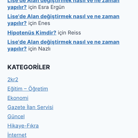
Lise'de Alan değiştirmek nasıl ve ne zaman
yapılır?
için
Esra Ergün
Lise'de Alan değiştirmek nasıl ve ne zaman
yapılır?
için
Enes
Hipotenüs Kimdir?
için
Reiss
Lise'de Alan değiştirmek nasıl ve ne zaman
yapılır?
için
Nazlı
KATEGORILER
2kr2
Eğitim – Öğretim
Ekonomi
Gazete İlan Servisi
Güncel
Hikaye-Fıkra
İnternet