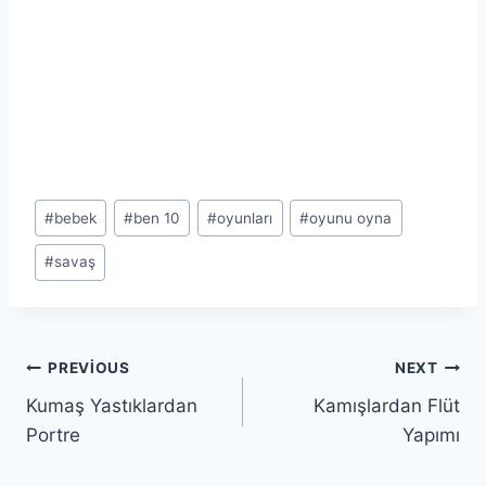
Post
#
bebek
#
ben 10
#
oyunları
#
oyunu oyna
Tags:
#
savaş
Yazı
PREVIOUS
NEXT
Kumaş Yastıklardan
Kamışlardan Flüt
gezinmesi
Portre
Yapımı