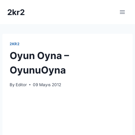
Skip
2kr2
to
content
2KR2
Oyun Oyna –
OyunuOyna
By
Editor
09 Mayıs 2012