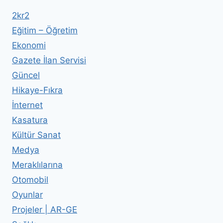
2kr2
Eğitim – Öğretim
Ekonomi
Gazete İlan Servisi
Güncel
Hikaye-Fıkra
İnternet
Kasatura
Kültür Sanat
Medya
Meraklılarına
Otomobil
Oyunlar
Projeler | AR-GE