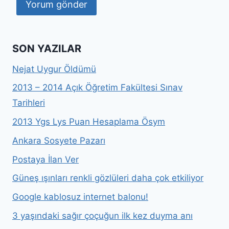
SON YAZILAR
Nejat Uygur Öldümü
2013 – 2014 Açık Öğretim Fakültesi Sınav
Tarihleri
2013 Ygs Lys Puan Hesaplama Ösym
Ankara Sosyete Pazarı
Postaya İlan Ver
Güneş ışınları renkli gözlüleri daha çok etkiliyor
Google kablosuz internet balonu!
3 yaşındaki sağır çoçuğun ilk kez duyma anı