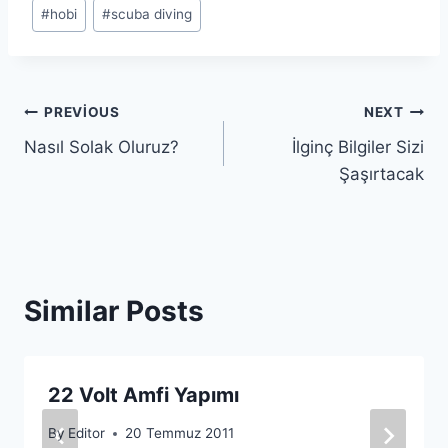
#
hobi
#
scuba diving
Yazı
PREVIOUS
NEXT
Nasıl Solak Oluruz?
İlginç Bilgiler Sizi
gezinmesi
Şaşırtacak
Similar Posts
22 Volt Amfi Yapımı
By
Editor
20 Temmuz 2011