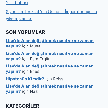
Yılın babası
Siyonizm Teşkilatı’nın Osmanlı İmparatorluğu’nu
yıkma planları
SON YORUMLAR
Lise'de Alan değiştirmek nasıl ve ne zaman
yapılır?
için
Musa
Lise'de Alan değiştirmek nasıl ve ne zaman
yapılır?
için
Esra Ergün
Lise'de Alan değiştirmek nasıl ve ne zaman
yapılır?
için
Enes
Hipotenüs Kimdir?
için
Reiss
Lise'de Alan değiştirmek nasıl ve ne zaman
yapılır?
için
Nazlı
KATEGORILER