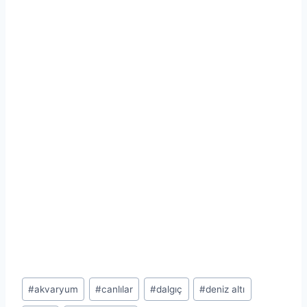
Post
#
akvaryum
#
canlılar
#
dalgıç
#
deniz altı
Tags: