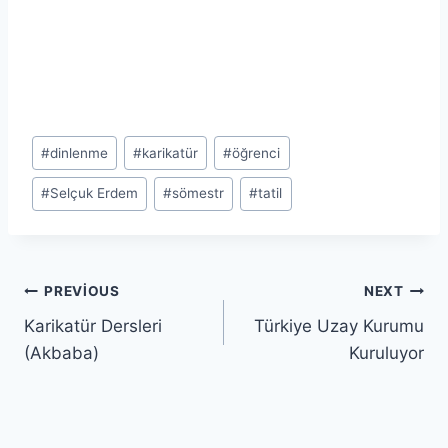
Post
#
dinlenme
#
karikatür
#
öğrenci
Tags:
#
Selçuk Erdem
#
sömestr
#
tatil
Yazı
PREVIOUS
NEXT
Karikatür Dersleri
Türkiye Uzay Kurumu
gezinmesi
(Akbaba)
Kuruluyor