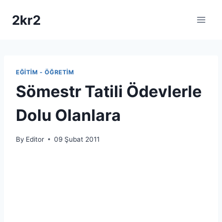
Skip
2kr2
to
content
EĞITIM - ÖĞRETIM
Sömestr Tatili Ödevlerle
Dolu Olanlara
By
Editor
09 Şubat 2011