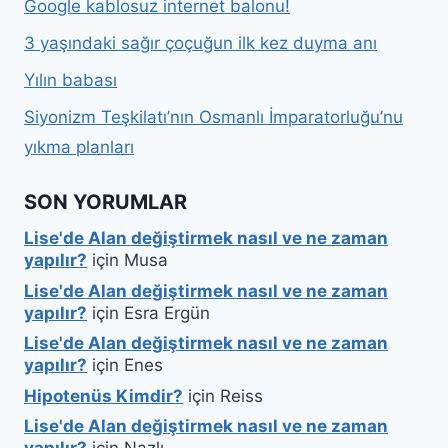
Google kablosuz internet balonu!
3 yaşındaki sağır çoçuğun ilk kez duyma anı
Yılın babası
Siyonizm Teşkilatı’nın Osmanlı İmparatorluğu’nu
yıkma planları
SON YORUMLAR
Lise'de Alan değiştirmek nasıl ve ne zaman
yapılır?
için
Musa
Lise'de Alan değiştirmek nasıl ve ne zaman
yapılır?
için
Esra Ergün
Lise'de Alan değiştirmek nasıl ve ne zaman
yapılır?
için
Enes
Hipotenüs Kimdir?
için
Reiss
Lise'de Alan değiştirmek nasıl ve ne zaman