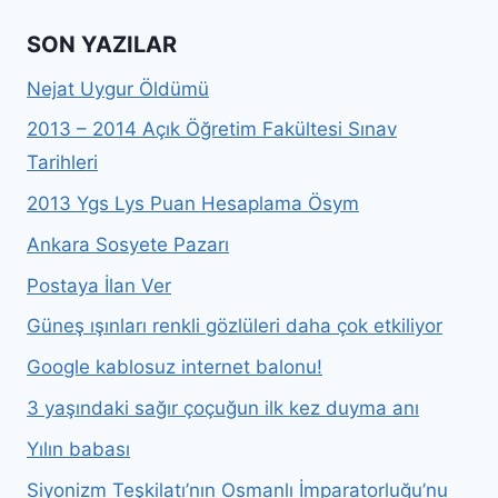
SON YAZILAR
Nejat Uygur Öldümü
2013 – 2014 Açık Öğretim Fakültesi Sınav
Tarihleri
2013 Ygs Lys Puan Hesaplama Ösym
Ankara Sosyete Pazarı
Postaya İlan Ver
Güneş ışınları renkli gözlüleri daha çok etkiliyor
Google kablosuz internet balonu!
3 yaşındaki sağır çoçuğun ilk kez duyma anı
Yılın babası
Siyonizm Teşkilatı’nın Osmanlı İmparatorluğu’nu