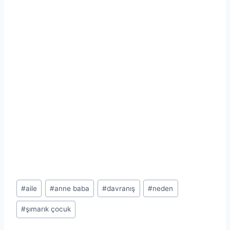
Post
#
aile
#
anne baba
#
davranış
#
neden
Tags:
#
şımarık çocuk