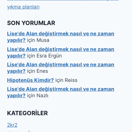
yıkma planları
SON YORUMLAR
Lise'de Alan değiştirmek nasıl ve ne zaman
yapılır?
için
Musa
Lise'de Alan değiştirmek nasıl ve ne zaman
yapılır?
için
Esra Ergün
Lise'de Alan değiştirmek nasıl ve ne zaman
yapılır?
için
Enes
Hipotenüs Kimdir?
için
Reiss
Lise'de Alan değiştirmek nasıl ve ne zaman
yapılır?
için
Nazlı
KATEGORILER
2kr2