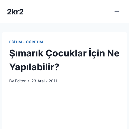
Skip
2kr2
to
content
EĞITIM - ÖĞRETIM
Şımarık Çocuklar İçin Ne
Yapılabilir?
By
Editor
23 Aralık 2011