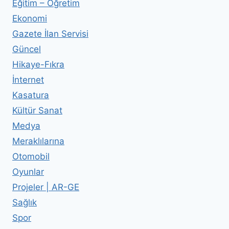
Eğitim – Öğretim
Ekonomi
Gazete İlan Servisi
Güncel
Hikaye-Fıkra
İnternet
Kasatura
Kültür Sanat
Medya
Meraklılarına
Otomobil
Oyunlar
Projeler | AR-GE
Sağlık
Spor