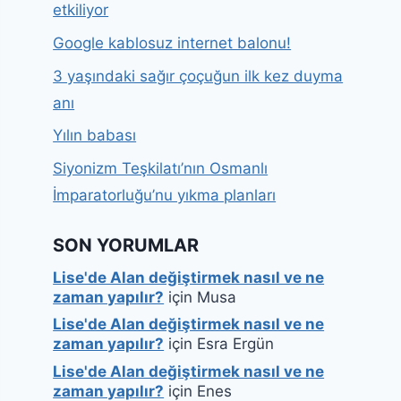
etkiliyor
Google kablosuz internet balonu!
3 yaşındaki sağır çoçuğun ilk kez duyma
anı
Yılın babası
Siyonizm Teşkilatı’nın Osmanlı
İmparatorluğu’nu yıkma planları
SON YORUMLAR
Lise'de Alan değiştirmek nasıl ve ne
zaman yapılır?
için
Musa
Lise'de Alan değiştirmek nasıl ve ne
zaman yapılır?
için
Esra Ergün
Lise'de Alan değiştirmek nasıl ve ne
zaman yapılır?
için
Enes