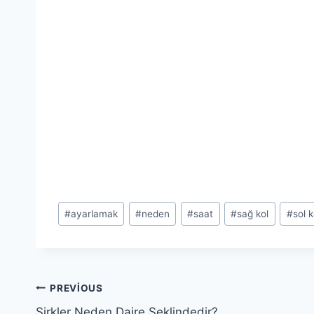
Post
#
ayarlamak
#
neden
#
saat
#
sağ kol
#
sol k
Tags:
Yazı
PREVIOUS
Sirkler Neden Daire Şeklindedir?