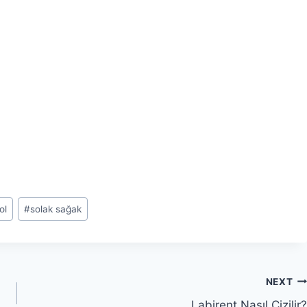
ol
#
solak sağak
NEXT
Labirent Nasıl Çizilir?