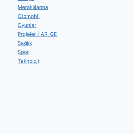
Meraklılarına
Otomobil
Oyunlar
Projeler | AR-GE
Sağlık
Spor
Teknoloji
Gebelik Testleri
By
Editor
10 Ekim 2012