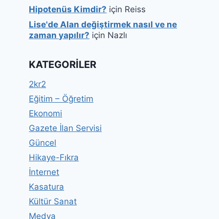
Hipotenüs Kimdir?
için
Reiss
Lise'de Alan değiştirmek nasıl ve ne
zaman yapılır?
için
Nazlı
KATEGORILER
2kr2
Eğitim – Öğretim
Ekonomi
Gazete İlan Servisi
Güncel
Hikaye-Fıkra
İnternet
Kasatura
Kültür Sanat
Medya