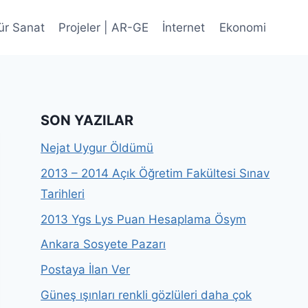
ür Sanat
Projeler | AR-GE
İnternet
Ekonomi
SON YAZILAR
Nejat Uygur Öldümü
2013 – 2014 Açık Öğretim Fakültesi Sınav
Tarihleri
2013 Ygs Lys Puan Hesaplama Ösym
Ankara Sosyete Pazarı
Postaya İlan Ver
Güneş ışınları renkli gözlüleri daha çok