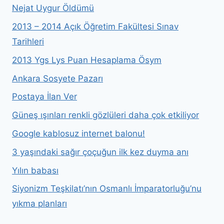
Nejat Uygur Öldümü
2013 – 2014 Açık Öğretim Fakültesi Sınav
Tarihleri
2013 Ygs Lys Puan Hesaplama Ösym
Ankara Sosyete Pazarı
Postaya İlan Ver
Güneş ışınları renkli gözlüleri daha çok etkiliyor
Google kablosuz internet balonu!
3 yaşındaki sağır çoçuğun ilk kez duyma anı
Yılın babası
Siyonizm Teşkilatı’nın Osmanlı İmparatorluğu’nu
yıkma planları