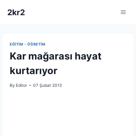
Skip
2kr2
to
content
EĞITIM - ÖĞRETIM
Kar mağarası hayat
kurtarıyor
By
Editor
07 Şubat 2013