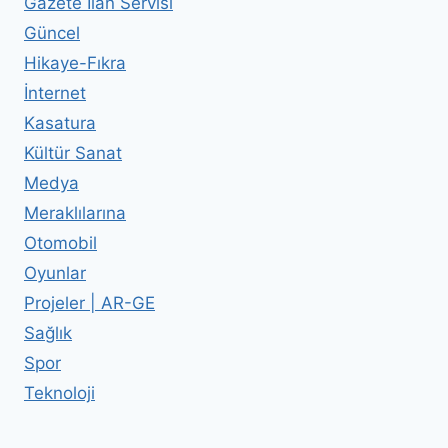
Gazete İlan Servisi
Güncel
Hikaye-Fıkra
İnternet
Kasatura
Kültür Sanat
Medya
Meraklılarına
Otomobil
Oyunlar
Projeler | AR-GE
Sağlık
Spor
Teknoloji