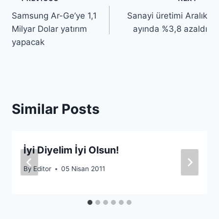
Yazı
Samsung Ar-Ge’ye 1,1
Sanayi üretimi Aralık
gezinmesi
Milyar Dolar yatırım
ayında %3,8 azaldı
yapacak
Similar Posts
İyi Diyelim İyi Olsun!
By
Editor
05 Nisan 2011