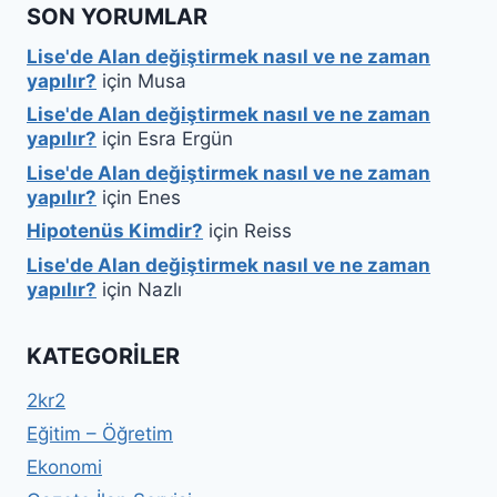
SON YORUMLAR
Lise'de Alan değiştirmek nasıl ve ne zaman
yapılır?
için
Musa
Lise'de Alan değiştirmek nasıl ve ne zaman
yapılır?
için
Esra Ergün
Lise'de Alan değiştirmek nasıl ve ne zaman
yapılır?
için
Enes
Hipotenüs Kimdir?
için
Reiss
Lise'de Alan değiştirmek nasıl ve ne zaman
yapılır?
için
Nazlı
KATEGORILER
2kr2
Eğitim – Öğretim
Ekonomi