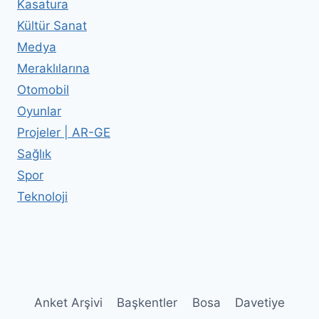
Kasatura
Kültür Sanat
Medya
Meraklılarına
Otomobil
Oyunlar
Projeler | AR-GE
Sağlık
Spor
Teknoloji
Anket Arşivi
Başkentler
Bosa
Davetiye