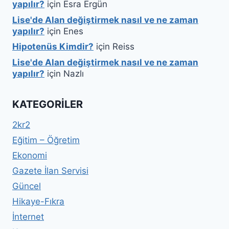
yapılır?
için
Esra Ergün
Lise'de Alan değiştirmek nasıl ve ne zaman
yapılır?
için
Enes
Hipotenüs Kimdir?
için
Reiss
Lise'de Alan değiştirmek nasıl ve ne zaman
yapılır?
için
Nazlı
KATEGORILER
2kr2
Eğitim – Öğretim
Ekonomi
Gazete İlan Servisi
Güncel
Hikaye-Fıkra
İnternet