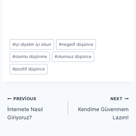
Post
#
iyi diyelim iyi olsun
#
negatif düşünce
Tags:
#
olumlu düşünme
#
olumsuz düşünce
#
pozitif düşünce
Yazı
PREVIOUS
NEXT
İnternete Nasıl
Kendime Güvenmem
gezinmesi
Giriyoruz?
Lazım!