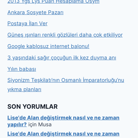
2013 Ygs Lys Puan Hesaplama Ösym
Ankara Sosyete Pazarı
Postaya İlan Ver
Güneş ışınları renkli gözlüleri daha çok etkiliyor
Google kablosuz internet balonu!
3 yaşındaki sağır çoçuğun ilk kez duyma anı
Yılın babası
Siyonizm Teşkilatı’nın Osmanlı İmparatorluğu’nu
yıkma planları
SON YORUMLAR
Lise'de Alan değiştirmek nasıl ve ne zaman
yapılır?
için
Musa
Lise'de Alan değiştirmek nasıl ve ne zaman