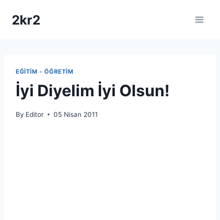
Skip
2kr2
to
content
EĞITIM - ÖĞRETIM
İyi Diyelim İyi Olsun!
By
Editor
05 Nisan 2011