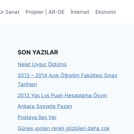
ür Sanat
Projeler | AR-GE
İnternet
Ekonomi
SON YAZILAR
Nejat Uygur Öldümü
2013 – 2014 Açık Öğretim Fakültesi Sınav
Tarihleri
2013 Ygs Lys Puan Hesaplama Ösym
Ankara Sosyete Pazarı
Postaya İlan Ver
Güneş ışınları renkli gözlüleri daha çok