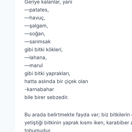
Geriye kalanlar, yani
—patates,
—havuç,
—şalgam,
—soğan,
—sarımsak
gibi bitki kökleri,
—lahana,
—marul
gibi bitki yaprakları,
hatta aslında bir çiçek olan
-karnabahar
bile birer sebzedir.
Bu arada belirtmekte fayda var; biz bitkilerin
yetiştiği bitkinin yaprak kısmı iken, karabibe
tohumudur.