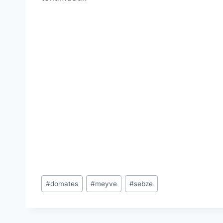
Post
#
domates
#
meyve
#
sebze
Tags: