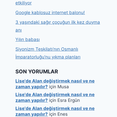
etkiliyor
Google kablosuz internet balonu!
3 yaşındaki sağır çoçuğun ilk kez duyma
anı
Yılın babası
Siyonizm Teşkilatı’nın Osmanlı
İmparatorluğu’nu yıkma planları
SON YORUMLAR
Lise'de Alan değiştirmek nasıl ve ne
zaman yapılır?
için
Musa
Lise'de Alan değiştirmek nasıl ve ne
zaman yapılır?
için
Esra Ergün
Lise'de Alan değiştirmek nasıl ve ne
zaman yapılır?
için
Enes