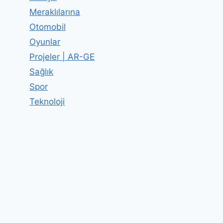
Meraklılarına
Otomobil
Oyunlar
Projeler | AR-GE
Sağlık
Spor
Teknoloji