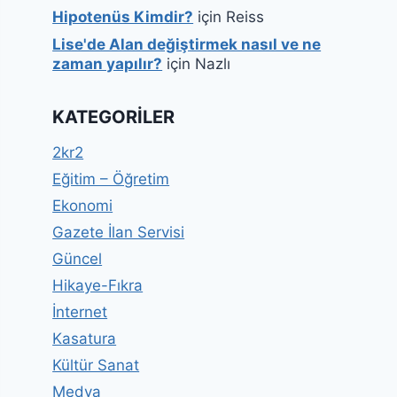
Hipotenüs Kimdir?
için
Reiss
Lise'de Alan değiştirmek nasıl ve ne
zaman yapılır?
için
Nazlı
KATEGORILER
2kr2
Eğitim – Öğretim
Ekonomi
Gazete İlan Servisi
Güncel
Hikaye-Fıkra
İnternet
Kasatura
Kültür Sanat
Medya