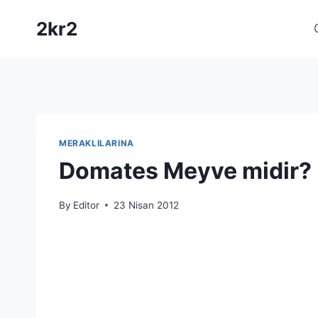
Skip
2kr2
to
content
MERAKLILARINA
Domates Meyve midir?
By
Editor
23 Nisan 2012