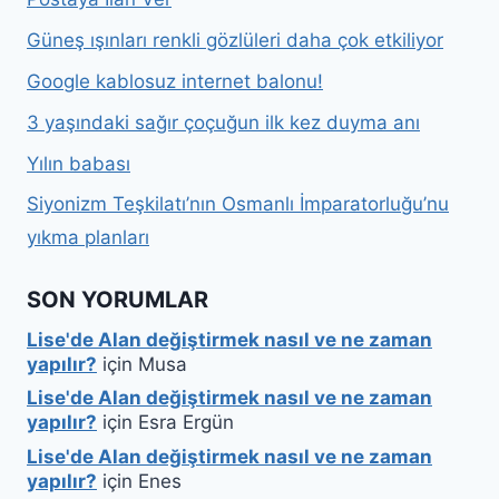
Güneş ışınları renkli gözlüleri daha çok etkiliyor
Google kablosuz internet balonu!
3 yaşındaki sağır çoçuğun ilk kez duyma anı
Yılın babası
Siyonizm Teşkilatı’nın Osmanlı İmparatorluğu’nu
yıkma planları
SON YORUMLAR
Lise'de Alan değiştirmek nasıl ve ne zaman
yapılır?
için
Musa
Lise'de Alan değiştirmek nasıl ve ne zaman
yapılır?
için
Esra Ergün
Lise'de Alan değiştirmek nasıl ve ne zaman
yapılır?
için
Enes