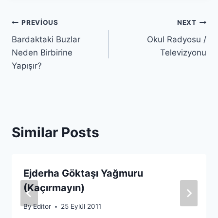
Yazı
PREVIOUS
NEXT
Bardaktaki Buzlar
Okul Radyosu /
gezinmesi
Neden Birbirine
Televizyonu
Yapışır?
Similar Posts
Ejderha Göktaşı Yağmuru
(Kaçırmayın)
By
Editor
25 Eylül 2011