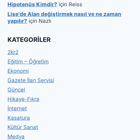
Hipotenüs Kimdir?
için
Reiss
Lise'de Alan değiştirmek nasıl ve ne zaman
yapılır?
için
Nazlı
KATEGORILER
2kr2
Eğitim – Öğretim
Ekonomi
Gazete İlan Servisi
Güncel
Hikaye-Fıkra
İnternet
Kasatura
Kültür Sanat
Medya