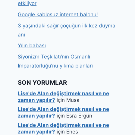
etkiliyor
Google kablosuz internet balonu!
3 yaşındaki sağır çoçuğun ilk kez duyma
anı
Yılın babası
Siyonizm Teşkilatı’nın Osmanlı
İmparatorluğu’nu yıkma planları
SON YORUMLAR
Lise'de Alan değiştirmek nasıl ve ne
zaman yapılır?
için
Musa
Lise'de Alan değiştirmek nasıl ve ne
zaman yapılır?
için
Esra Ergün
Lise'de Alan değiştirmek nasıl ve ne
zaman yapılır?
için
Enes