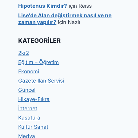
Hipotenüs Kimdir?
için
Reiss
Lise'de Alan değiştirmek nasıl ve ne
zaman yapılır?
için
Nazlı
KATEGORILER
2kr2
Eğitim – Öğretim
Ekonomi
Gazete İlan Servisi
Güncel
Hikaye-Fıkra
İnternet
Kasatura
Kültür Sanat
Medya