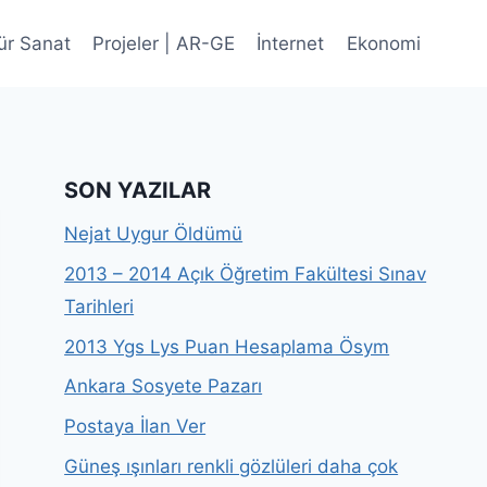
ür Sanat
Projeler | AR-GE
İnternet
Ekonomi
SON YAZILAR
Nejat Uygur Öldümü
2013 – 2014 Açık Öğretim Fakültesi Sınav
Tarihleri
2013 Ygs Lys Puan Hesaplama Ösym
Ankara Sosyete Pazarı
Postaya İlan Ver
Güneş ışınları renkli gözlüleri daha çok