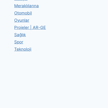
Meraklılarına
Otomobil
Oyunlar
Projeler | AR-GE
Sağlık
Spor
Teknoloji