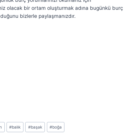
miz olacak bir ortam oluşturmak adına bugünkü burç
duğunu bizlerle paylaşmanızdır.
n
#
balık
#
başak
#
boğa