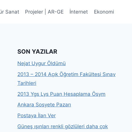
ür Sanat
Projeler | AR-GE
İnternet
Ekonomi
SON YAZILAR
Nejat Uygur Öldümü
2013 – 2014 Açık Öğretim Fakültesi Sınav
Tarihleri
2013 Ygs Lys Puan Hesaplama Ösym
Ankara Sosyete Pazarı
Postaya İlan Ver
Güneş ışınları renkli gözlüleri daha çok