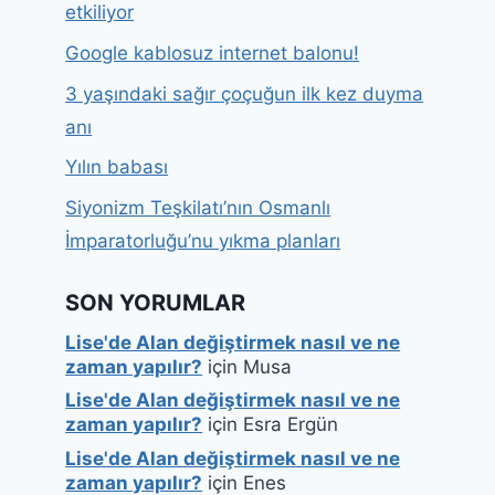
etkiliyor
Google kablosuz internet balonu!
3 yaşındaki sağır çoçuğun ilk kez duyma
anı
Yılın babası
Siyonizm Teşkilatı’nın Osmanlı
İmparatorluğu’nu yıkma planları
SON YORUMLAR
Lise'de Alan değiştirmek nasıl ve ne
zaman yapılır?
için
Musa
Lise'de Alan değiştirmek nasıl ve ne
zaman yapılır?
için
Esra Ergün
Lise'de Alan değiştirmek nasıl ve ne
zaman yapılır?
için
Enes