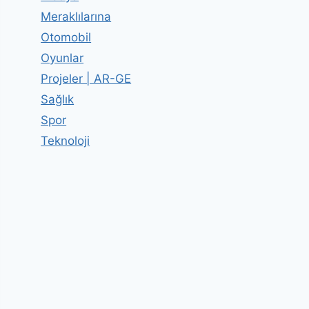
Meraklılarına
Otomobil
Oyunlar
Projeler | AR-GE
Sağlık
Spor
Teknoloji