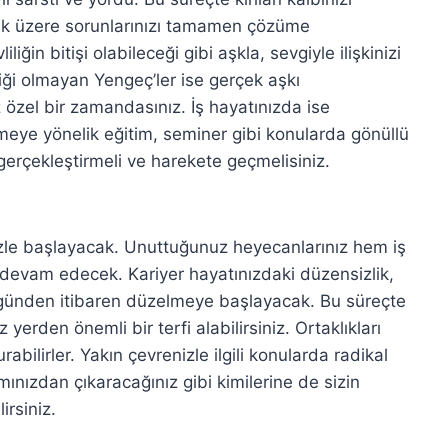
ak üzere sorunlarınızı tamamen çözüme
liğin bitişi olabileceği gibi aşkla, sevgiyle ilişkinizi
iği olmayan Yengeç’ler ise gerçek aşkı
z özel bir zamandasınız. İş hayatınızda ise
meye yönelik eğitim, seminer gibi konularda gönüllü
 gerçekleştirmeli ve harekete geçmelisiniz.
zle başlayacak. Unuttuğunuz heyecanlarınız hem iş
devam edecek. Kariyer hayatınızdaki düzensizlik,
ugünden itibaren düzelmeye başlayacak. Bu süreçte
 yerden önemli bir terfi alabilirsiniz. Ortaklıkları
urabilirler. Yakın çevrenizle ilgili konularda radikal
ınızdan çıkaracağınız gibi kimilerine de sizin
irsiniz.