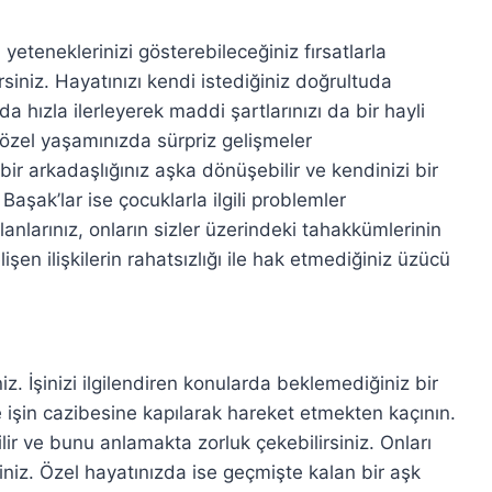
yeteneklerinizi gösterebileceğiniz fırsatlarla
rsiniz. Hayatınızı kendi istediğiniz doğrultuda
 hızla ilerleyerek maddi şartlarınızı da bir hayli
özel yaşamınızda sürpriz gelişmeler
r arkadaşlığınız aşka dönüşebilir ve kendinizi bir
Başak’lar ise çocuklarla ilgili problemler
olanlarınız, onların sizler üzerindeki tahakkümlerinin
şen ilişkilerin rahatsızlığı ile hak etmediğiniz üzücü
 İşinizi ilgilendiren konularda beklemediğiniz bir
n ve işin cazibesine kapılarak hareket etmekten kaçının.
lir ve bunu anlamakta zorluk çekebilirsiniz. Onları
niz. Özel hayatınızda ise geçmişte kalan bir aşk