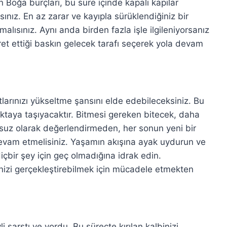
an Boğa burçları, bu süre içinde kapalı kapılar
nız. En az zarar ve kayıpla sürüklendiğiniz bir
pmalısınız. Aynı anda birden fazla işle ilgileniyorsanız
aret ettiği baskın gelecek tarafı seçerek yola devam
arınızı yükseltme şansını elde edebileceksiniz. Bu
oktaya taşıyacaktır. Bitmesi gereken bitecek, daha
lumsuz olarak değerlendirmeden, her sonun yeni bir
vam etmelisiniz. Yaşamın akışına ayak uydurun ve
içbir şey için geç olmadığına idrak edin.
erinizi gerçekleştirebilmek için mücadele etmekten
i sarstı ve yordu. Bu süreçte kırılan kalbinizi