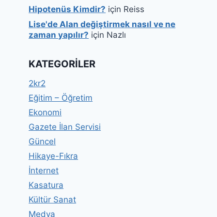
Hipotenüs Kimdir?
için
Reiss
Lise'de Alan değiştirmek nasıl ve ne
zaman yapılır?
için
Nazlı
KATEGORILER
2kr2
Eğitim – Öğretim
Ekonomi
Gazete İlan Servisi
Güncel
Hikaye-Fıkra
İnternet
Kasatura
Kültür Sanat
Medya