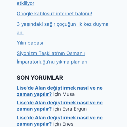
etkiliyor
Google kablosuz internet balonu!
3 yaşındaki sağır çoçuğun ilk kez duyma
anı
Yılın babası
Siyonizm Teşkilatı’nın Osmanlı
İmparatorluğu’nu yıkma planları
SON YORUMLAR
Lise'de Alan değiştirmek nasıl ve ne
zaman yapılır?
için
Musa
Lise'de Alan değiştirmek nasıl ve ne
zaman yapılır?
için
Esra Ergün
Lise'de Alan değiştirmek nasıl ve ne
zaman yapılır?
için
Enes