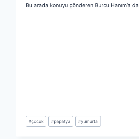
Bu arada konuyu gönderen Burcu Hanım’a da 
Post
#
çocuk
#
papatya
#
yumurta
Tags: