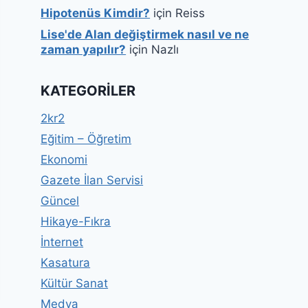
Hipotenüs Kimdir?
için
Reiss
Lise'de Alan değiştirmek nasıl ve ne
zaman yapılır?
için
Nazlı
KATEGORILER
2kr2
Eğitim – Öğretim
Ekonomi
Gazete İlan Servisi
Güncel
Hikaye-Fıkra
İnternet
Kasatura
Kültür Sanat
Medya