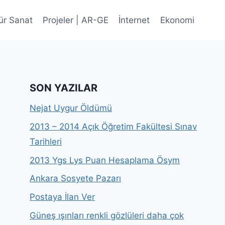
ür Sanat
Projeler | AR-GE
İnternet
Ekonomi
SON YAZILAR
Nejat Uygur Öldümü
2013 – 2014 Açık Öğretim Fakültesi Sınav
Tarihleri
2013 Ygs Lys Puan Hesaplama Ösym
Ankara Sosyete Pazarı
Postaya İlan Ver
Güneş ışınları renkli gözlüleri daha çok