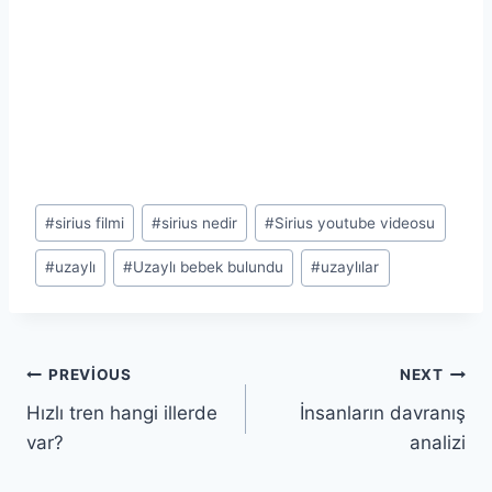
Post
#
sirius filmi
#
sirius nedir
#
Sirius youtube videosu
Tags:
#
uzaylı
#
Uzaylı bebek bulundu
#
uzaylılar
Yazı
PREVIOUS
NEXT
Hızlı tren hangi illerde
İnsanların davranış
gezinmesi
var?
analizi