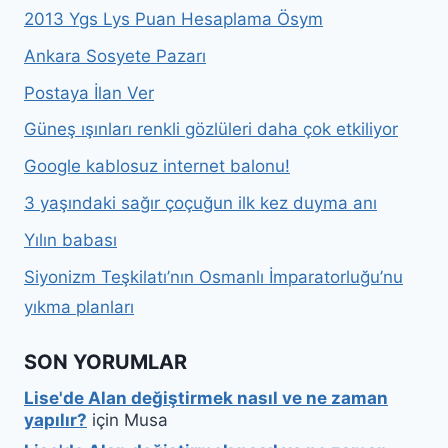
2013 Ygs Lys Puan Hesaplama Ösym
Ankara Sosyete Pazarı
Postaya İlan Ver
Güneş ışınları renkli gözlüleri daha çok etkiliyor
Google kablosuz internet balonu!
3 yaşındaki sağır çoçuğun ilk kez duyma anı
Yılın babası
Siyonizm Teşkilatı’nın Osmanlı İmparatorluğu’nu
yıkma planları
SON YORUMLAR
Lise'de Alan değiştirmek nasıl ve ne zaman
yapılır?
için
Musa