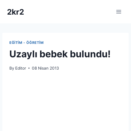
Skip
2kr2
to
content
EĞITIM - ÖĞRETIM
Uzaylı bebek bulundu!
By
Editor
08 Nisan 2013