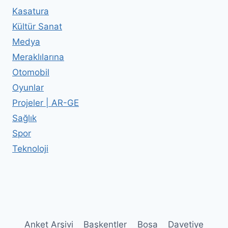
Kasatura
Kültür Sanat
Medya
Meraklılarına
Otomobil
Oyunlar
Projeler | AR-GE
Sağlık
Spor
Teknoloji
Anket Arşivi
Başkentler
Bosa
Davetiye