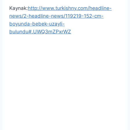
Kaynak:
http://www.turkishny.com/headline-
news/2-headline-news/119219-152-cm-
boyunda-bebek-uzayli-
bulundu#.UWQ3mZPxrWZ