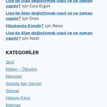
Lise'de Alan değiştirmek nasıl ve ne zaman
yapılır?
için
Esra Ergün
Lise'de Alan değiştirmek nasıl ve ne zaman
yapılır?
için
Enes
Hipotenüs Kimdir?
için
Reiss
Lise'de Alan değiştirmek nasıl ve ne zaman
yapılır?
için
Nazlı
KATEGORILER
2kr2
Eğitim – Öğretim
Ekonomi
Gazete İlan Servisi
Güncel
Hikaye-Fıkra
İnternet