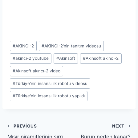
Post
#
AKINCI-2
#
AKINCI-2'nin tanıtım videosu
Tags:
#
akıncı-2 youtube
#
Akınsoft
#
Akınsoft akıncı-2
#
Akınsoft akıncı-2 video
#
Türkiye'nin insansı ilk robotu videosu
#
Türkiye'nin insansı ilk robotu yapıldı
Yazı
PREVIOUS
NEXT
Mısır piramitlerinin sırrı
Burun neden kanar?