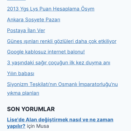
2013 Ygs Lys Puan Hesaplama Ösym
Ankara Sosyete Pazarı
Postaya İlan Ver
Güneş ışınları renkli gözlüleri daha çok etkiliyor
Google kablosuz internet balonu!
3 yaşındaki sağır çoçuğun ilk kez duyma anı
Yılın babası
Siyonizm Teşkilatı’nın Osmanlı İmparatorluğu’nu
yıkma planları
SON YORUMLAR
Lise'de Alan değiştirmek nasıl ve ne zaman
yapılır?
için
Musa