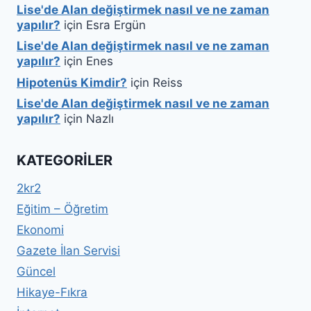
Lise'de Alan değiştirmek nasıl ve ne zaman
yapılır?
için
Esra Ergün
Lise'de Alan değiştirmek nasıl ve ne zaman
yapılır?
için
Enes
Hipotenüs Kimdir?
için
Reiss
Lise'de Alan değiştirmek nasıl ve ne zaman
yapılır?
için
Nazlı
KATEGORILER
2kr2
Eğitim – Öğretim
Ekonomi
Gazete İlan Servisi
Güncel
Hikaye-Fıkra