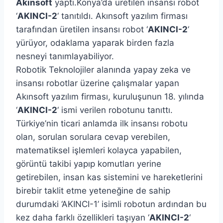
Akınsoft
yaptı.Konya’da üretilen insansı robot
‘
AKINCI-2
‘ tanıtıldı. Akınsoft yazılım firması
tarafından üretilen insansı robot ‘
AKINCI-2
‘
yürüyor, odaklama yaparak birden fazla
nesneyi tanımlayabiliyor.
Robotik Teknolojiler alanında yapay zeka ve
insansı robotlar üzerine çalışmalar yapan
Akınsoft yazılım firması, kuruluşunun 18. yılında
‘
AKINCI-2
‘ ismi verilen robotunu tanıttı.
Türkiye’nin ticari anlamda ilk insansı robotu
olan, sorulan sorulara cevap verebilen,
matematiksel işlemleri kolayca yapabilen,
görüntü takibi yapıp komutları yerine
getirebilen, insan kas sistemini ve hareketlerini
birebir taklit etme yeteneğine de sahip
durumdaki ‘AKINCI-1’ isimli robotun ardından bu
kez daha farklı özellikleri taşıyan ‘
AKINCI-2
‘