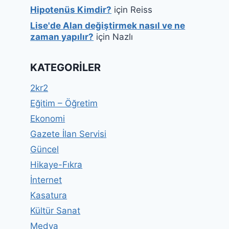
Hipotenüs Kimdir?
için
Reiss
Lise'de Alan değiştirmek nasıl ve ne
zaman yapılır?
için
Nazlı
KATEGORILER
2kr2
Eğitim – Öğretim
Ekonomi
Gazete İlan Servisi
Güncel
Hikaye-Fıkra
İnternet
Kasatura
Kültür Sanat
Medya