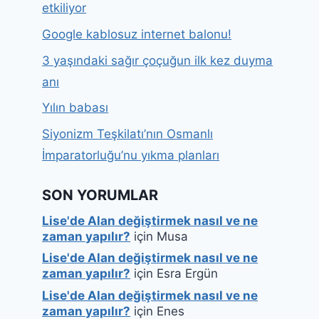
etkiliyor
Google kablosuz internet balonu!
3 yaşındaki sağır çoçuğun ilk kez duyma
anı
Yılın babası
Siyonizm Teşkilatı’nın Osmanlı
İmparatorluğu’nu yıkma planları
SON YORUMLAR
Lise'de Alan değiştirmek nasıl ve ne
zaman yapılır?
için
Musa
Lise'de Alan değiştirmek nasıl ve ne
zaman yapılır?
için
Esra Ergün
Lise'de Alan değiştirmek nasıl ve ne
zaman yapılır?
için
Enes