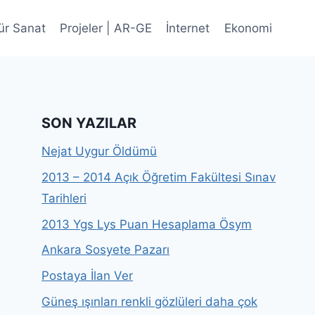
ür Sanat
Projeler | AR-GE
İnternet
Ekonomi
SON YAZILAR
Nejat Uygur Öldümü
2013 – 2014 Açık Öğretim Fakültesi Sınav
Tarihleri
2013 Ygs Lys Puan Hesaplama Ösym
Ankara Sosyete Pazarı
Postaya İlan Ver
Güneş ışınları renkli gözlüleri daha çok