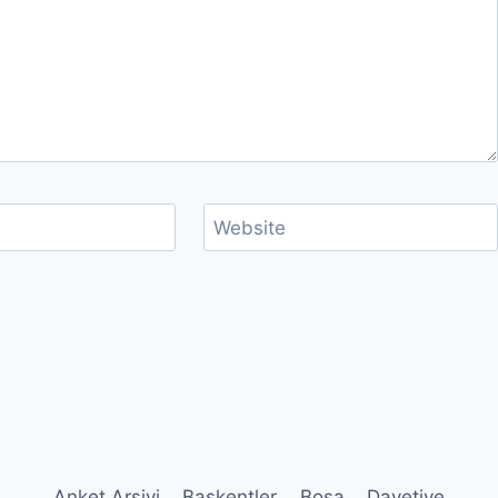
Website
Anket Arşivi
Başkentler
Bosa
Davetiye