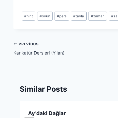
Post
#
hint
#
oyun
#
pers
#
tavla
#
zaman
#
za
Tags:
Yazı
PREVIOUS
Karikatür Dersleri (Yılan)
gezinmesi
Similar Posts
Ay’daki Dağlar