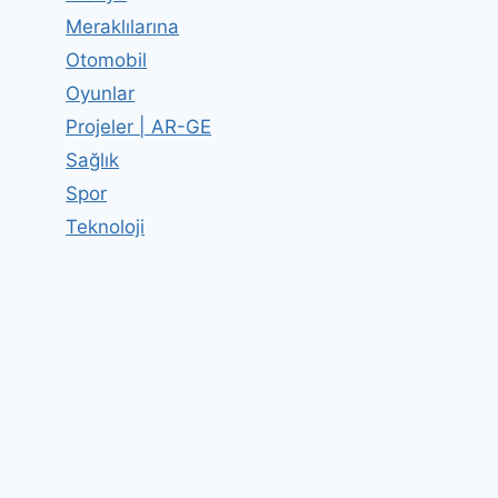
Meraklılarına
Otomobil
Oyunlar
Projeler | AR-GE
Sağlık
Spor
Teknoloji
Sihirli Sabit 34!