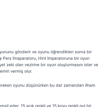
oyununu gönderir ve oyunu öğrendikten sonra bir
ğı Pers İmaparatoru, Hint İmparatoruna bir oyun
et zeki olan vezirine bir oyun oluşturmasını ister ve
miri vermiş olur.
 gereken oyunu düşünürken bu dar zamandan ilham
msil eder. 15 açık renkli ve 15 koyu renkli pul bir