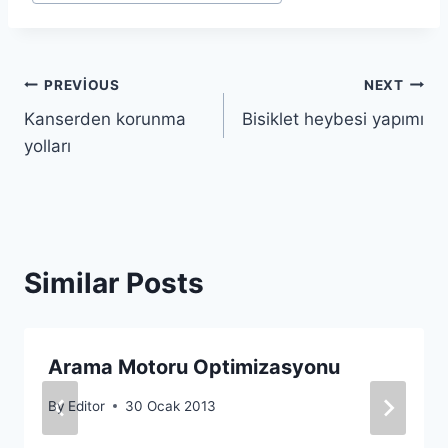
Yazı
PREVIOUS
NEXT
Kanserden korunma
Bisiklet heybesi yapımı
gezinmesi
yolları
Similar Posts
Arama Motoru Optimizasyonu
By
Editor
30 Ocak 2013