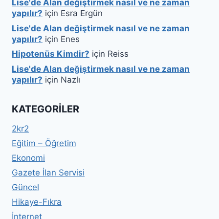
Lise'de Alan değiştirmek nasıl ve ne zaman
yapılır?
için
Esra Ergün
Lise'de Alan değiştirmek nasıl ve ne zaman
yapılır?
için
Enes
Hipotenüs Kimdir?
için
Reiss
Lise'de Alan değiştirmek nasıl ve ne zaman
yapılır?
için
Nazlı
KATEGORILER
2kr2
Eğitim – Öğretim
Ekonomi
Gazete İlan Servisi
Güncel
Hikaye-Fıkra
İnternet