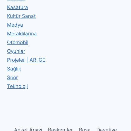
Kasatura
Kültür Sanat
Medya
Meraklılarına
Otomobil
Oyunlar
Projeler | AR-GE
Sağlık
Spor
Teknoloji
Anket Arşivi
Başkentler
Bosa
Davetiye