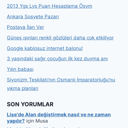
2013 Ygs Lys Puan Hesaplama Ösym
Ankara Sosyete Pazarı
Postaya İlan Ver
Güneş ışınları renkli gözlüleri daha çok etkiliyor
Google kablosuz internet balonu!
3 yaşındaki sağır çoçuğun ilk kez duyma anı
Yılın babası
Siyonizm Teşkilatı’nın Osmanlı İmparatorluğu’nu
yıkma planları
SON YORUMLAR
Lise'de Alan değiştirmek nasıl ve ne zaman
yapılır?
için
Musa