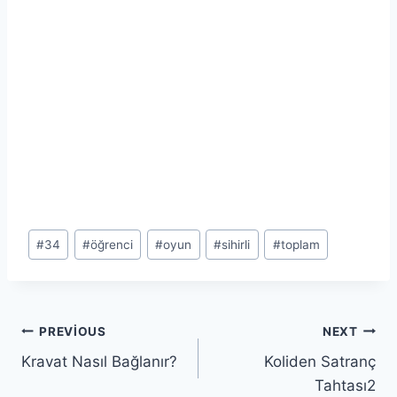
Post
#
34
#
öğrenci
#
oyun
#
sihirli
#
toplam
Tags:
Yazı
PREVIOUS
NEXT
Kravat Nasıl Bağlanır?
Koliden Satranç
gezinmesi
Tahtası2