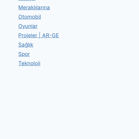
Meraklılarına
Otomobil
Oyunlar
Projeler | AR-GE
Sağlık
Spor
Teknoloji