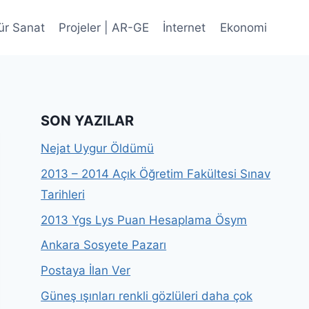
ür Sanat
Projeler | AR-GE
İnternet
Ekonomi
SON YAZILAR
Nejat Uygur Öldümü
2013 – 2014 Açık Öğretim Fakültesi Sınav
Tarihleri
2013 Ygs Lys Puan Hesaplama Ösym
Ankara Sosyete Pazarı
Postaya İlan Ver
Güneş ışınları renkli gözlüleri daha çok