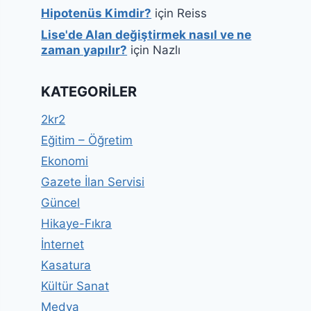
Hipotenüs Kimdir?
için
Reiss
Lise'de Alan değiştirmek nasıl ve ne
zaman yapılır?
için
Nazlı
KATEGORILER
2kr2
Eğitim – Öğretim
Ekonomi
Gazete İlan Servisi
Güncel
Hikaye-Fıkra
İnternet
Kasatura
Kültür Sanat
Medya