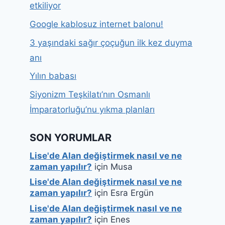
etkiliyor
Google kablosuz internet balonu!
3 yaşındaki sağır çoçuğun ilk kez duyma
anı
Yılın babası
Siyonizm Teşkilatı’nın Osmanlı
İmparatorluğu’nu yıkma planları
SON YORUMLAR
Lise'de Alan değiştirmek nasıl ve ne
zaman yapılır?
için
Musa
Lise'de Alan değiştirmek nasıl ve ne
zaman yapılır?
için
Esra Ergün
Lise'de Alan değiştirmek nasıl ve ne
zaman yapılır?
için
Enes