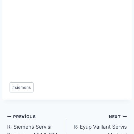
Post
#
siemens
Tags:
Yazı
PREVIOUS
NEXT
R: Siemens Servisi
R: Eyüp Vaillant Servis
gezinmesi