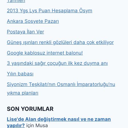
Tarihleri
2013 Ygs Lys Puan Hesaplama Ösym
Ankara Sosyete Pazarı
Postaya İlan Ver
Güneş ışınları renkli gözlüleri daha çok etkiliyor
Google kablosuz internet balonu!
3 yaşındaki sağır çoçuğun ilk kez duyma anı
Yılın babası
Siyonizm Teşkilatı’nın Osmanlı İmparatorluğu’nu
yıkma planları
SON YORUMLAR
Lise'de Alan değiştirmek nasıl ve ne zaman
yapılır?
için
Musa