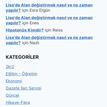
Lise'de Alan değiştirmek nasıl ve ne zaman
yapılır?
için
Esra Ergün
Lise'de Alan değiştirmek nasıl ve ne zaman
yapılır?
için
Enes
Hipotenüs Kimdir?
için
Reiss
Lise'de Alan değiştirmek nasıl ve ne zaman
yapılır?
için
Nazlı
KATEGORILER
2kr2
Eğitim – Öğretim
Ekonomi
Gazete İlan Servisi
Güncel
Hikaye-Fıkra