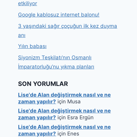
etkiliyor
Google kablosuz internet balonu!
3 yaşındaki sağır çoçuğun ilk kez duyma
anı
Yılın babası
Siyonizm Teşkilatı’nın Osmanlı
İmparatorluğu’nu yıkma planları
SON YORUMLAR
Lise'de Alan değiştirmek nasıl ve ne
zaman yapılır?
için
Musa
Lise'de Alan değiştirmek nasıl ve ne
zaman yapılır?
için
Esra Ergün
Lise'de Alan değiştirmek nasıl ve ne
zaman yapılır?
için
Enes