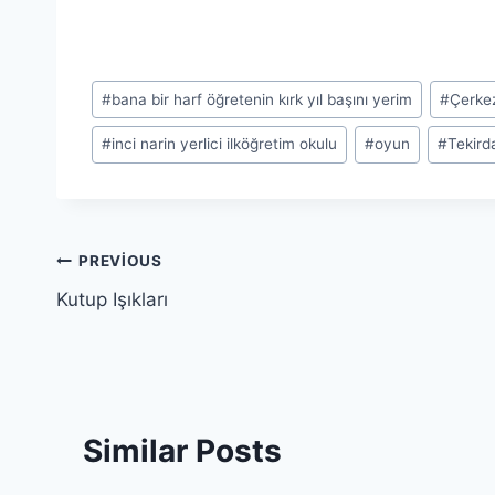
Post
#
bana bir harf öğretenin kırk yıl başını yerim
#
Çerke
Tags:
#
inci narin yerlici ilköğretim okulu
#
oyun
#
Tekird
Yazı
PREVIOUS
Kutup Işıkları
gezinmesi
Similar Posts