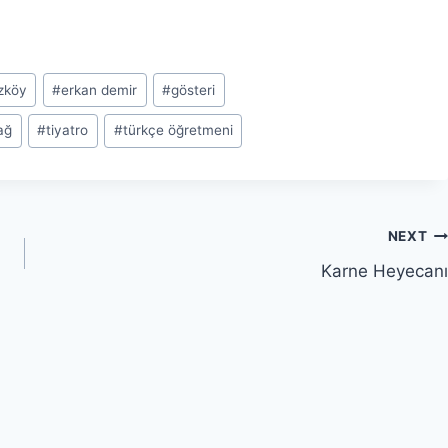
zköy
#
erkan demir
#
gösteri
ağ
#
tiyatro
#
türkçe öğretmeni
NEXT
Karne Heyecanı