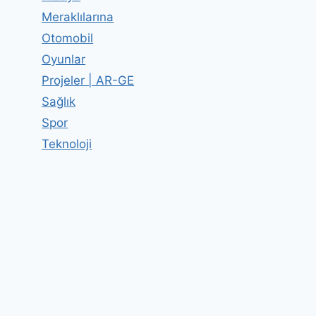
Meraklılarına
Otomobil
Oyunlar
Projeler | AR-GE
Sağlık
Spor
Teknoloji