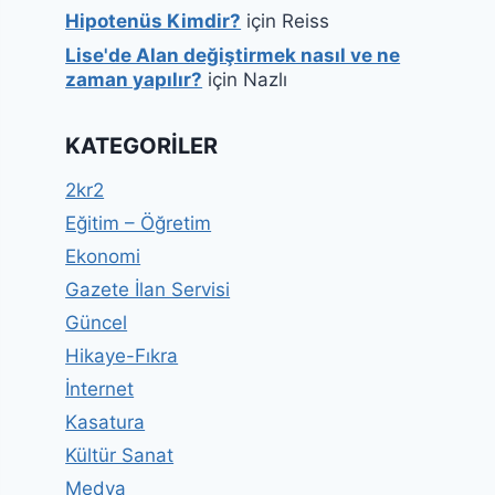
Hipotenüs Kimdir?
için
Reiss
Lise'de Alan değiştirmek nasıl ve ne
zaman yapılır?
için
Nazlı
KATEGORILER
2kr2
Eğitim – Öğretim
Ekonomi
Gazete İlan Servisi
Güncel
Hikaye-Fıkra
İnternet
Kasatura
Kültür Sanat
Medya