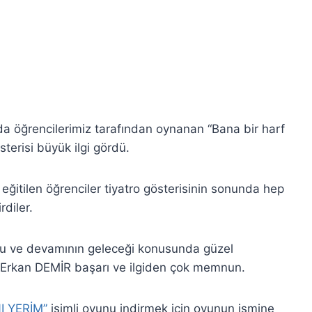
nda öğrencilerimiz tarafından oynanan “Bana bir harf
österisi büyük ilgi gördü.
ğitilen öğrenciler tiyatro gösterisinin sonunda hep
rdiler.
u ve devamının geleceği konusunda güzel
n Erkan DEMİR başarı ve ilgiden çok memnun.
I YERİM”
isimli oyunu indirmek için oyunun ismine