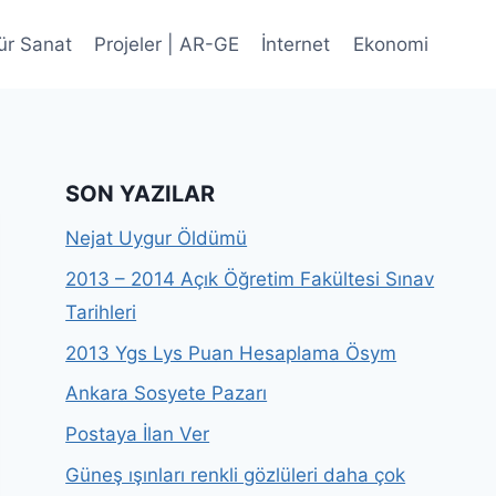
ür Sanat
Projeler | AR-GE
İnternet
Ekonomi
SON YAZILAR
Nejat Uygur Öldümü
2013 – 2014 Açık Öğretim Fakültesi Sınav
Tarihleri
2013 Ygs Lys Puan Hesaplama Ösym
Ankara Sosyete Pazarı
Postaya İlan Ver
Güneş ışınları renkli gözlüleri daha çok