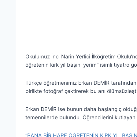
Okulumuz İnci Narin Yerlici İlköğretim Okulu’
öğretenin kırk yıl başını yerim” isimli tiyatro g
Türkçe öğretmenimiz Erkan DEMİR tarafından e
birlikte fotoğraf çektirerek bu anı ölümsüzleşti
Erkan DEMİR ise bunun daha başlangıç olduğ
temennilerde bulundu. Öğrencilerini kutlaya
“BANA BİR HARF ÖĞRETENİN KIRK YIL BAŞIN