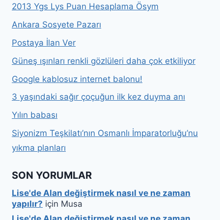
2013 Ygs Lys Puan Hesaplama Ösym
Ankara Sosyete Pazarı
Postaya İlan Ver
Güneş ışınları renkli gözlüleri daha çok etkiliyor
Google kablosuz internet balonu!
3 yaşındaki sağır çoçuğun ilk kez duyma anı
Yılın babası
Siyonizm Teşkilatı’nın Osmanlı İmparatorluğu’nu
yıkma planları
SON YORUMLAR
Lise'de Alan değiştirmek nasıl ve ne zaman
yapılır?
için
Musa
Lise'de Alan değiştirmek nasıl ve ne zaman