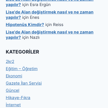
yapılır?
için
Esra Ergün
Lise'de Alan değiştirmek nasıl ve ne zaman
yapılır?
için
Enes
Hipotenüs Kimdir?
için
Reiss
Lise'de Alan değiştirmek nasıl ve ne zaman
yapılır?
için
Nazlı
KATEGORILER
2kr2
Eğitim – Öğretim
Ekonomi
Gazete İlan Servisi
Güncel
Hikaye-Fıkra
İnternet