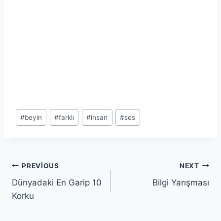
Post
#
beyin
#
farklı
#
insan
#
ses
Tags:
Yazı
PREVIOUS
NEXT
Dünyadaki En Garip 10
Bilgi Yarışması
gezinmesi
Korku