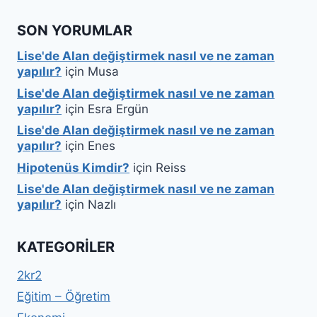
SON YORUMLAR
Lise'de Alan değiştirmek nasıl ve ne zaman
yapılır?
için
Musa
Lise'de Alan değiştirmek nasıl ve ne zaman
yapılır?
için
Esra Ergün
Lise'de Alan değiştirmek nasıl ve ne zaman
yapılır?
için
Enes
Hipotenüs Kimdir?
için
Reiss
Lise'de Alan değiştirmek nasıl ve ne zaman
yapılır?
için
Nazlı
KATEGORILER
2kr2
Eğitim – Öğretim