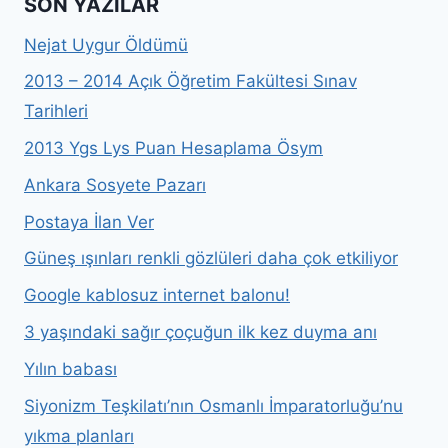
SON YAZILAR
Nejat Uygur Öldümü
2013 – 2014 Açık Öğretim Fakültesi Sınav
Tarihleri
2013 Ygs Lys Puan Hesaplama Ösym
Ankara Sosyete Pazarı
Postaya İlan Ver
Güneş ışınları renkli gözlüleri daha çok etkiliyor
Google kablosuz internet balonu!
3 yaşındaki sağır çoçuğun ilk kez duyma anı
Yılın babası
Siyonizm Teşkilatı’nın Osmanlı İmparatorluğu’nu
yıkma planları