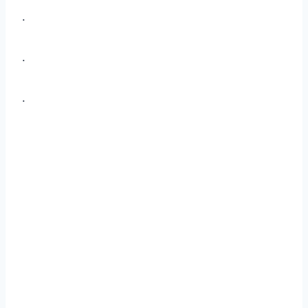
.
.
.