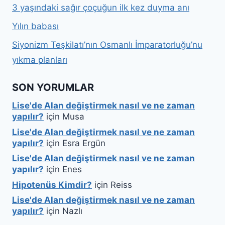
3 yaşındaki sağır çoçuğun ilk kez duyma anı
Yılın babası
Siyonizm Teşkilatı’nın Osmanlı İmparatorluğu’nu
yıkma planları
SON YORUMLAR
Lise'de Alan değiştirmek nasıl ve ne zaman
yapılır?
için
Musa
Lise'de Alan değiştirmek nasıl ve ne zaman
yapılır?
için
Esra Ergün
Lise'de Alan değiştirmek nasıl ve ne zaman
yapılır?
için
Enes
Hipotenüs Kimdir?
için
Reiss
Lise'de Alan değiştirmek nasıl ve ne zaman
yapılır?
için
Nazlı