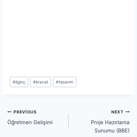
Post
#
ilginç
#
kravat
#
tasarım
Tags:
Yazı
PREVIOUS
NEXT
Öğretmen Gelişimi
Proje Hazırlama
gezinmesi
Sunumu (BBE)